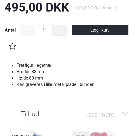
495,00 DKK
(
396,00 DKK
u/Moms
)
Antal
Læg i kurv
Træfigur i egetræ
Bredde:83 mm
Højde:80 mm
Kan graveres i lille metal plade i bunden
Tilbud
Læs mere...