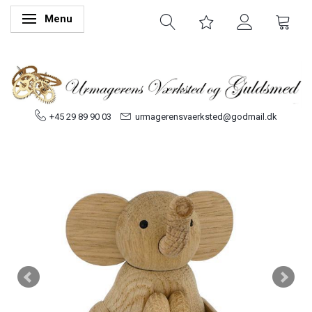
Menu
Skifte navigation
+45 29 89 90 03
urmagerensvaerksted@godmail.dk