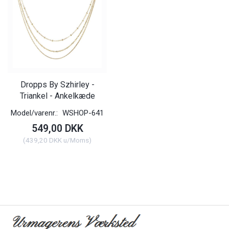
Dropps By Szhirley -
Triankel - Ankelkæde
Model/varenr.:
WSHOP-641
549,00 DKK
(
439,20 DKK
u/Moms
)