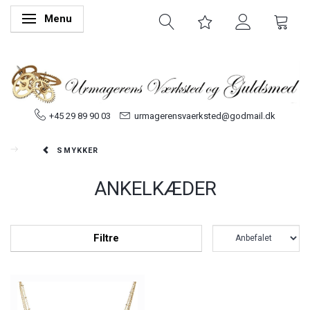
Menu
Skifte navigation
+45 29 89 90 03
urmagerensvaerksted@godmail.dk
SMYKKER
ANKELKÆDER
Filtre