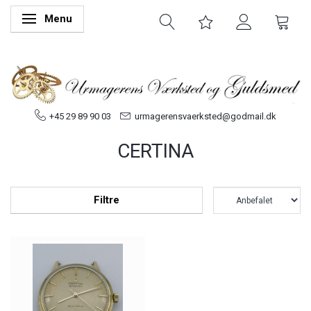
Menu
Skifte navigation
+45 29 89 90 03
urmagerensvaerksted@godmail.dk
CERTINA
Filtre