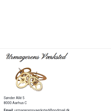
Sønder Allé 5
8000 Aarhus C
Email
:
urmagerensvaerksted@godmail.dk