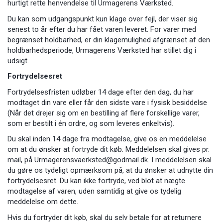
hurtigt rette henvendelse til Urmagerens Værksted.
Du kan som udgangspunkt kun klage over fejl, der viser sig
senest to år efter du har fået varen leveret. For varer med
begrænset holdbarhed, er din klagemulighed afgrænset af den
holdbarhedsperiode, Urmagerens Værksted har stillet dig i
udsigt.
Fortrydelsesret
Fortrydelsesfristen udløber 14 dage efter den dag, du har
modtaget din vare eller får den sidste vare i fysisk besiddelse
(Når det drejer sig om en bestilling af flere forskellige varer,
som er bestilt i én ordre, og som leveres enkeltvis).
Du skal inden 14 dage fra modtagelse, give os en meddelelse
om at du ønsker at fortryde dit køb. Meddelelsen skal gives pr.
mail, på Urmagerensvaerksted@godmail.dk. I meddelelsen skal
du gøre os tydeligt opmærksom på, at du ønsker at udnytte din
fortrydelsesret. Du kan ikke fortryde, ved blot at nægte
modtagelse af varen, uden samtidig at give os tydelig
meddelelse om dette.
Hvis du fortryder dit køb, skal du selv betale for at returnere