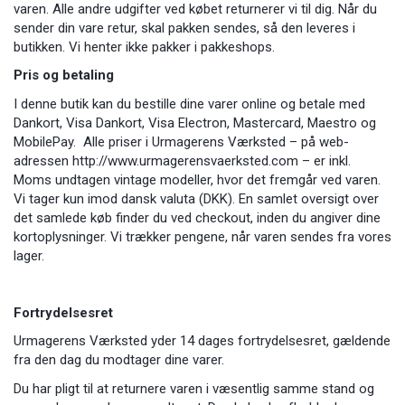
varen. Alle andre udgifter ved købet returnerer vi til dig. Når du
sender din vare retur, skal pakken sendes, så den leveres i
butikken. Vi henter ikke pakker i pakkeshops.
Pris og betaling
I denne butik kan du bestille dine varer online og betale med
Dankort, Visa Dankort, Visa Electron, Mastercard, Maestro og
MobilePay. Alle priser i Urmagerens Værksted – på web-
adressen http://www.urmagerensvaerksted.com – er inkl.
Moms undtagen vintage modeller, hvor det fremgår ved varen.
Vi tager kun imod dansk valuta (DKK). En samlet oversigt over
det samlede køb finder du ved checkout, inden du angiver dine
kortoplysninger. Vi trækker pengene, når varen sendes fra vores
lager.
Fortrydelsesret
Urmagerens Værksted yder 14 dages fortrydelsesret, gældende
fra den dag du modtager dine varer.
Du har pligt til at returnere varen i væsentlig samme stand og