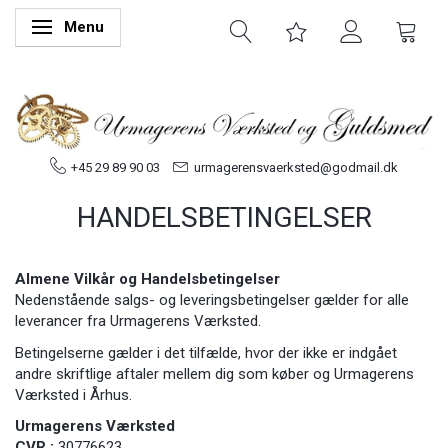
Menu
Skifte navigation
+45 29 89 90 03
urmagerensvaerksted@godmail.dk
HANDELSBETINGELSER
Almene Vilkår og Handelsbetingelser
Nedenstående salgs- og leveringsbetingelser gælder for alle
leverancer fra Urmagerens Værksted.
Betingelserne gælder i det tilfælde, hvor der ikke er indgået
andre skriftlige aftaler mellem dig som køber og Urmagerens
Værksted i Århus.
Urmagerens Værksted
CVR.:
30776623