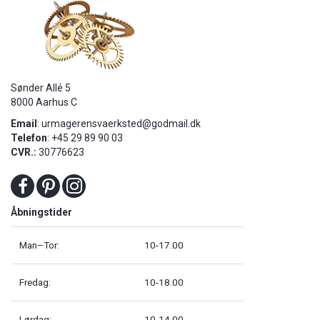
Sønder Allé 5
8000 Aarhus C
Email
:
urmagerensvaerksted@godmail.dk
Telefon
: +45 29 89 90 03
CVR.:
30776623
Åbningstider
Man–Tor:
10-17.00
Fredag:
10-18.00
Lørdag:
10-14.00