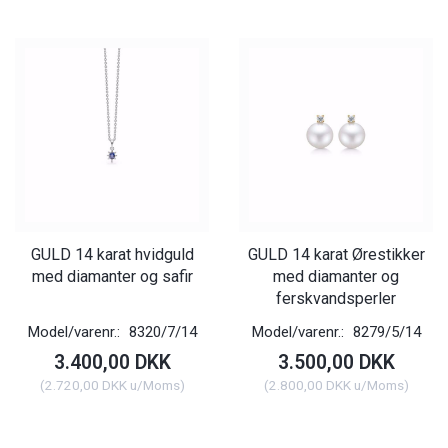
GULD 14 karat hvidguld
GULD 14 karat Ørestikker
med diamanter og safir
med diamanter og
ferskvandsperler
Model/varenr.:
8320/7/14
Model/varenr.:
8279/5/14
3.400,00 DKK
3.500,00 DKK
(
2.720,00 DKK
u/Moms
)
(
2.800,00 DKK
u/Moms
)