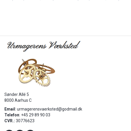
Sønder Allé 5
8000 Aarhus C
Email
:
urmagerensvaerksted@godmail.dk
Telefon
: +45 29 89 90 03
CVR.:
30776623