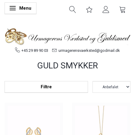
Menu
Skifte navigation
+45 29 89 90 03
urmagerensvaerksted@godmail.dk
GULD SMYKKER
Filtre