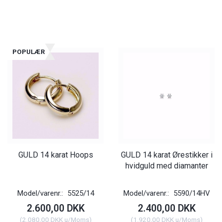
POPULÆR
GULD 14 karat Hoops
GULD 14 karat Ørestikker i
hvidguld med diamanter
Model/varenr.:
5525/14
Model/varenr.:
5590/14HV
2.600,00 DKK
2.400,00 DKK
(
2.080,00 DKK
u/Moms
)
(
1.920,00 DKK
u/Moms
)