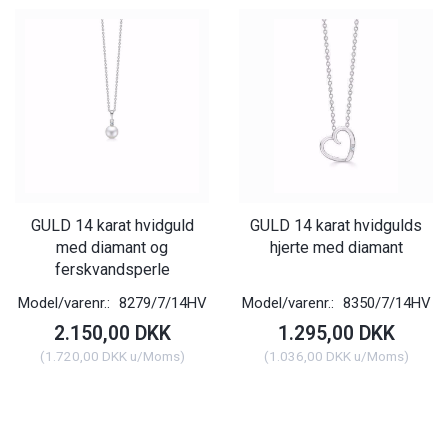
GULD 14 karat hvidguld
GULD 14 karat hvidgulds
med diamant og
hjerte med diamant
ferskvandsperle
Model/varenr.:
8279/7/14HV
Model/varenr.:
8350/7/14HV
2.150,00 DKK
1.295,00 DKK
(
1.720,00 DKK
u/Moms
)
(
1.036,00 DKK
u/Moms
)