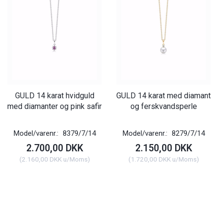
GULD 14 karat hvidguld
GULD 14 karat med diamant
med diamanter og pink safir
og ferskvandsperle
Model/varenr.:
8379/7/14
Model/varenr.:
8279/7/14
2.700,00 DKK
2.150,00 DKK
(
2.160,00 DKK
u/Moms
)
(
1.720,00 DKK
u/Moms
)