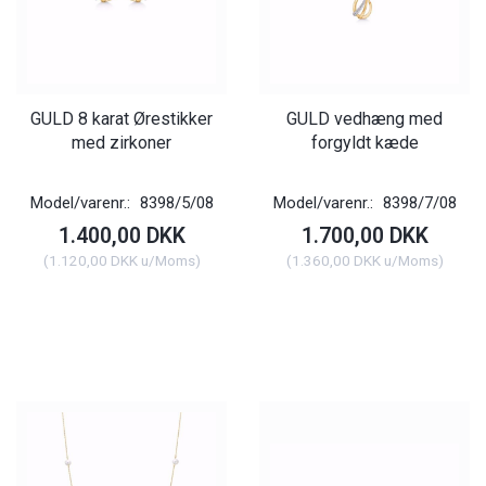
GULD 8 karat Ørestikker
GULD vedhæng med
med zirkoner
forgyldt kæde
Model/varenr.:
8398/5/08
Model/varenr.:
8398/7/08
1.400,00 DKK
1.700,00 DKK
(
1.120,00 DKK
u/Moms
)
(
1.360,00 DKK
u/Moms
)