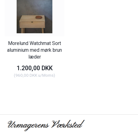
Morelund Watchmat Sort
aluminium med mørk brun
læder
1.200,00 DKK
(
960,00 DKK
u/Moms
)