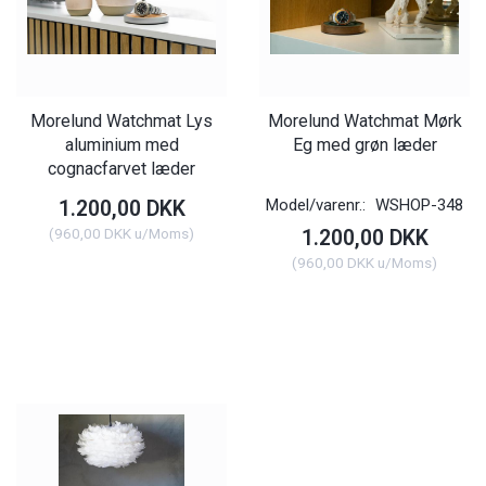
Morelund Watchmat Lys
Morelund Watchmat Mørk
aluminium med
Eg med grøn læder
cognacfarvet læder
Model/varenr.:
WSHOP-348
1.200,00 DKK
(
960,00 DKK
u/Moms
)
1.200,00 DKK
(
960,00 DKK
u/Moms
)