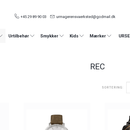
+45 29 89 90 03
urmagerensvaerksted@godmail.dk
URSE
Urtilbehør
Smykker
Kids
Mærker
REC
SORTERING: