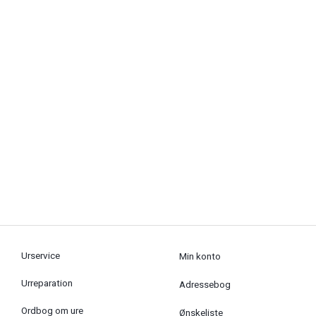
Urservice
Min konto
Urreparation
Adressebog
Ordbog om ure
Ønskeliste