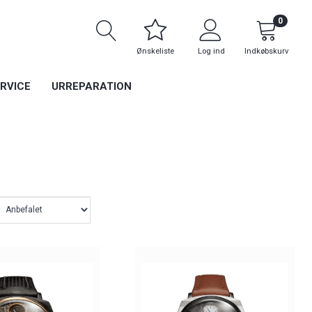
0
Ønskeliste
Log ind
Indkøbskurv
RVICE
URREPARATION