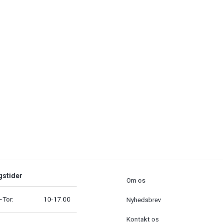
g P-
REC Mustang P-
51-02
 DKK
10.099,00 DKK
Moms
)
(
8.079,20 DKK
u/Moms
)
gstider
Om os
Tor:
10-17.00
Nyhedsbrev
Kontakt os