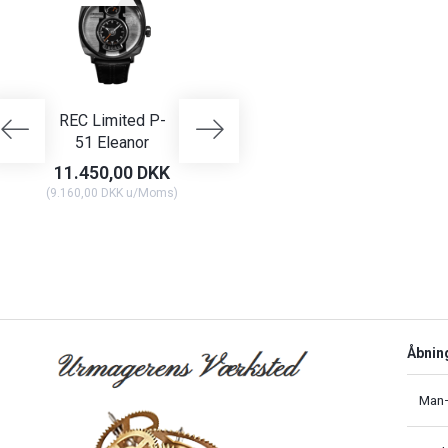
REC Limited P-
REC Cooper C2
REC Mustan
51 Eleanor
51-03
11.450,00 DKK
2.295,00 DKK
10.099,00
(
9.160,00 DKK
u/Moms
)
(
1.836,00 DKK
u/Moms
)
(
8.079,20 DKK
u/
Åbnin
Man–