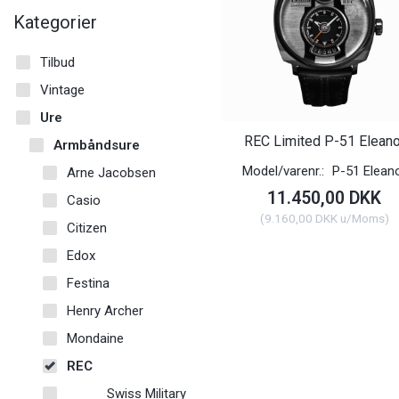
Kategorier
Tilbud
Vintage
Ure
REC Limited P-51 Eleano
Armbåndsure
Model/varenr.:
P-51 Elean
Arne Jacobsen
11.450,00 DKK
Casio
(
9.160,00 DKK
u/Moms
)
Citizen
Edox
Festina
Henry Archer
Mondaine
REC
Swiss Military