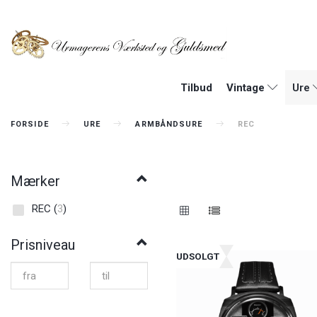
Tilbud
Vintage
Ure
FORSIDE
URE
ARMBÅNDSURE
REC
Mærker
REC
(
3
)
Prisniveau
UDSOLGT