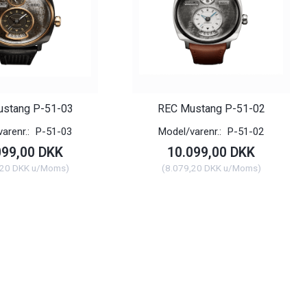
stang P-51-03
REC Mustang P-51-02
arenr.:
P-51-03
Model/varenr.:
P-51-02
099,00 DKK
10.099,00 DKK
,20 DKK
u/Moms
)
(
8.079,20 DKK
u/Moms
)