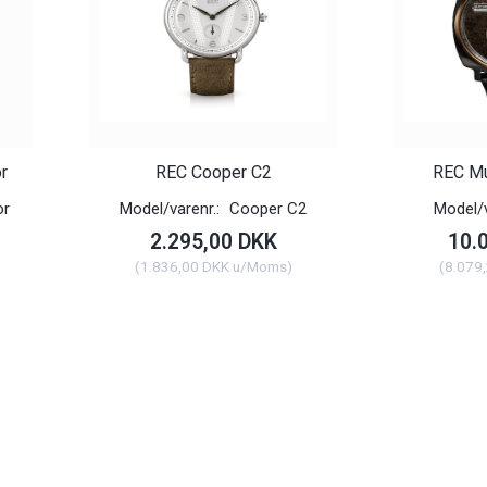
r
REC Cooper C2
REC Mu
or
Model/varenr.:
Cooper C2
Model/v
2.295,00 DKK
10.
(
1.836,00 DKK
u/Moms
)
(
8.079