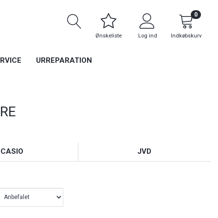
0
Ønskeliste
Log ind
Indkøbskurv
RVICE
URREPARATION
RE
CASIO
JVD