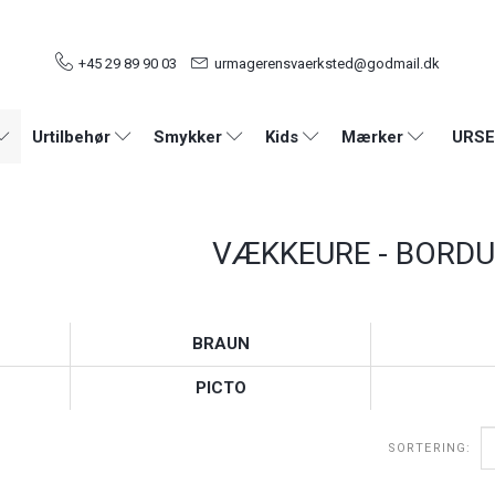
+45 29 89 90 03
urmagerensvaerksted@godmail.dk
URSE
Urtilbehør
Smykker
Kids
Mærker
VÆKKEURE - BORDU
BRAUN
PICTO
SORTERING: