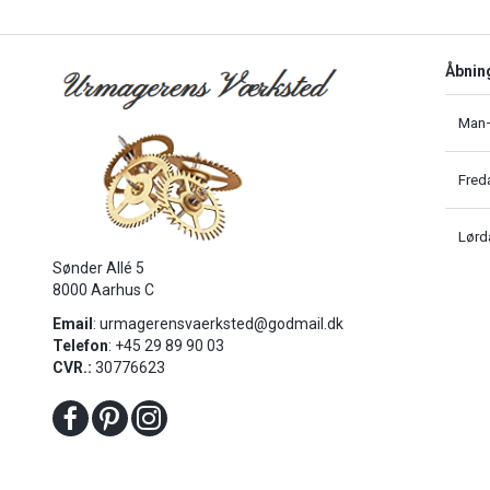
Åbnin
Man–
Fred
Lørd
Sønder Allé 5
8000 Aarhus C
Email
:
urmagerensvaerksted@godmail.dk
Telefon
: +45 29 89 90 03
CVR.:
30776623