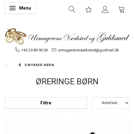
Menu
Skifte navigation
+45 29 89 90 03
urmagerensvaerksted@godmail.dk
SMYKKER BØRN
ØRERINGE BØRN
Filtre