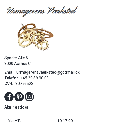
Sønder Allé 5
8000 Aarhus C
Email
:
urmagerensvaerksted@godmail.dk
Telefon
: +45 29 89 90 03
CVR.:
30776623
Åbningstider
Man–Tor:
10-17.00