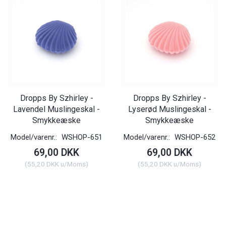
Dropps By Szhirley -
Dropps By Szhirley -
Lavendel Muslingeskal -
Lyserød Muslingeskal -
Smykkeæske
Smykkeæske
Model/varenr.:
WSHOP-651
Model/varenr.:
WSHOP-652
69,00 DKK
69,00 DKK
(
55,20 DKK
u/Moms
)
(
55,20 DKK
u/Moms
)