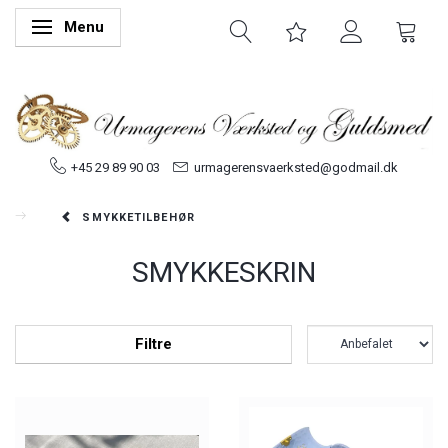
Menu
Skifte navigation
+45 29 89 90 03
urmagerensvaerksted@godmail.dk
SMYKKETILBEHØR
SMYKKESKRIN
Filtre