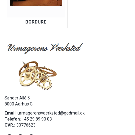
BORDURE
Sønder Allé 5
8000 Aarhus C
Email
:
urmagerensvaerksted@godmail.dk
Telefon
: +45 29 89 90 03
CVR.:
30776623