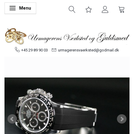
Menu
Skifte navigation
+45 29 89 90 03
urmagerensvaerksted@godmail.dk