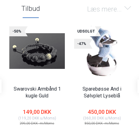
Tilbud
Læs mere...
-50%
UDSOLGT
-47%
Swarovski Armbånd 1
Sparebøsse And i
kugle Guld
Sølvplet Lyseblå
149,00 DKK
450,00 DKK
(
119,20 DKK
u/Moms
)
(
360,00 DKK
u/Moms
)
299,00 DKK
m/Moms
850,00 DKK
m/Moms