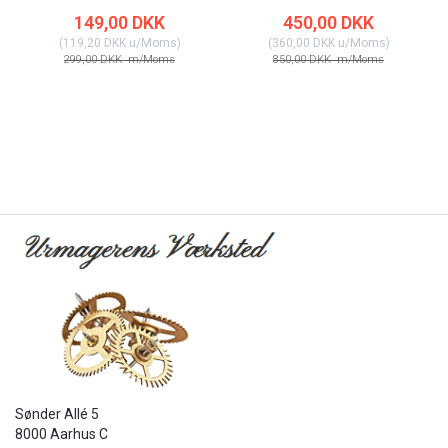
149,00 DKK
450,00 DKK
(
119,20 DKK
u/Moms
)
(
360,00 DKK
u/Moms
)
299,00 DKK
m/Moms
850,00 DKK
m/Moms
Sønder Allé 5
8000 Aarhus C