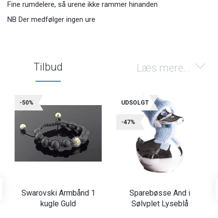
Fine rumdelere, så urene ikke rammer hinanden
NB Der medfølger ingen ure
Tilbud
Læs mere...
-50%
UDSOLGT
-47%
Swarovski Armbånd 1
Sparebøsse And i
kugle Guld
Sølvplet Lyseblå