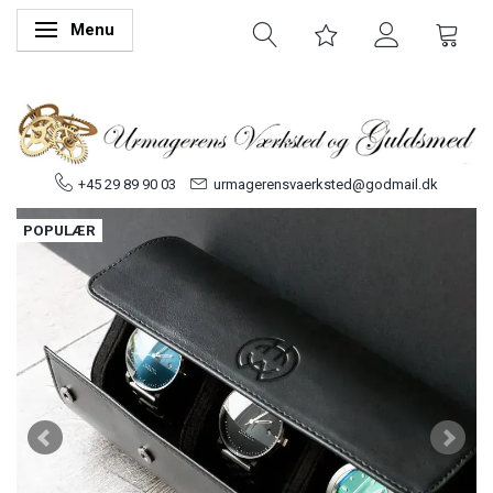
Menu
Skifte navigation
+45 29 89 90 03
urmagerensvaerksted@godmail.dk
POPULÆR