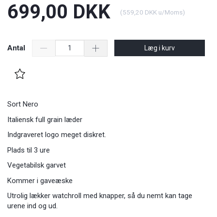
699,00 DKK
(
559,20 DKK
u/Moms
)
Antal
Læg i kurv
Sort Nero
Italiensk full grain læder
Indgraveret logo meget diskret.
Plads til 3 ure
Vegetabilsk garvet
Kommer i gaveæske
Utrolig lækker watchroll med knapper, så du nemt kan tage
urene ind og ud.