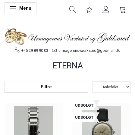
Menu
Skifte navigation
+45 29 89 90 03
urmagerensvaerksted@godmail.dk
ETERNA
Filtre
UDSOLGT
UDSOLGT