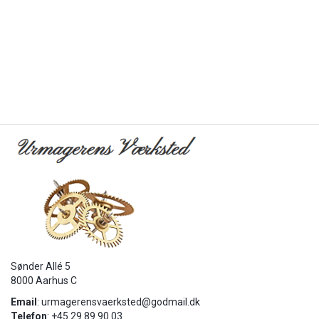
Sønder Allé 5
8000 Aarhus C
Email
:
urmagerensvaerksted@godmail.dk
Telefon
: +45 29 89 90 03