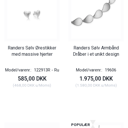
Randers Sølv Ørestikker
Randers Sølv Armbånd
med massive hjerter
Dråber i et unikt design
Model/varenr.:
122913R - Ru
Model/varenr.:
19606
585,00 DKK
1.975,00 DKK
(
468,00 DKK
u/Moms
)
(
1.580,00 DKK
u/Moms
)
POPULÆR