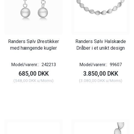
Randers Sølv Ørestikker
Randers Sølv Halskæde
med hængende kugler
Dråber i et unikt design
Model/varenr.:
242213
Model/varenr.:
99607
685,00 DKK
3.850,00 DKK
(
548,00 DKK
u/Moms
)
(
3.080,00 DKK
u/Moms
)