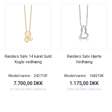
Randers Sølv 14 karat Guld
Randers Sølv Hjerte
Kugle vedhæng
Vedhæng
Model/varenr.:
242710F
Model/varenr.:
168210K
7.700,00 DKK
1.175,00 DKK
(
6.160,00 DKK
u/Moms
)
(
940,00 DKK
u/Moms
)