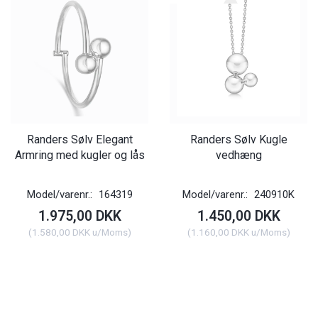
Randers Sølv Elegant
Randers Sølv Kugle
Armring med kugler og lås
vedhæng
Model/varenr.:
164319
Model/varenr.:
240910K
1.975,00 DKK
1.450,00 DKK
(
1.580,00 DKK
u/Moms
)
(
1.160,00 DKK
u/Moms
)