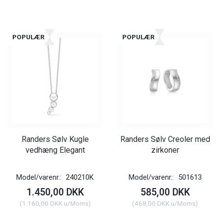
POPULÆR
POPULÆR
Randers Sølv Kugle
Randers Sølv Creoler med
vedhæng Elegant
zirkoner
Model/varenr.:
240210K
Model/varenr.:
501613
1.450,00 DKK
585,00 DKK
(
1.160,00 DKK
u/Moms
)
(
468,00 DKK
u/Moms
)