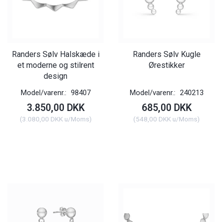
Randers Sølv Halskæde i
Randers Sølv Kugle
et moderne og stilrent
Ørestikker
design
Model/varenr.:
98407
Model/varenr.:
240213
3.850,00 DKK
685,00 DKK
(
3.080,00 DKK
u/Moms
)
(
548,00 DKK
u/Moms
)