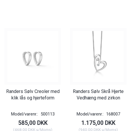
Randers Sølv Creoler med
Randers Sølv Skrå Hjerte
klik lås og hjerteform
Vedhæng med zirkon
Model/varenr.:
500113
Model/varenr.:
168007
585,00 DKK
1.175,00 DKK
(
468,00 DKK
u/Moms
)
(
940,00 DKK
u/Moms
)