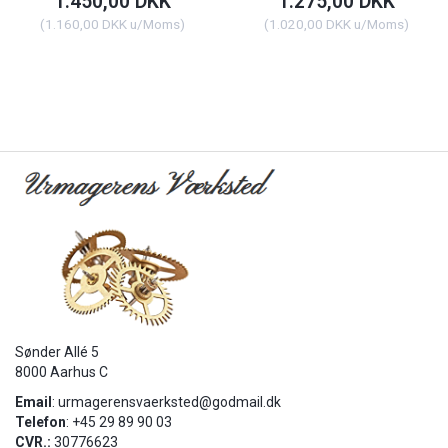
1.450,00 DKK
1.275,00 DKK
(
1.160,00 DKK
u/Moms
)
(
1.020,00 DKK
u/Moms
)
Sønder Allé 5
8000 Aarhus C
Email
:
urmagerensvaerksted@godmail.dk
Telefon
: +45 29 89 90 03
CVR.:
30776623