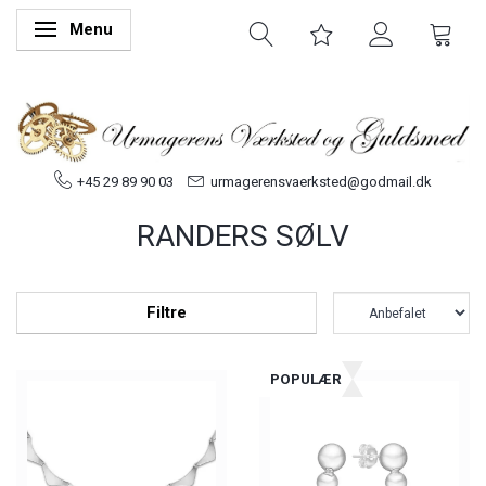
Menu
Skifte navigation
+45 29 89 90 03
urmagerensvaerksted@godmail.dk
RANDERS SØLV
Filtre
POPULÆR