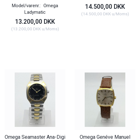
Model/varenr.:
Omega
14.500,00 DKK
Ladymatic
(
14.500,00 DKK
u/Moms
)
13.200,00 DKK
(
13.200,00 DKK
u/Moms
)
Omega Seamaster Ana-Digi
Omega Genéve Manuel