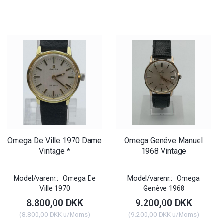
Omega De Ville 1970 Dame
Omega Genéve Manuel
Vintage *
1968 Vintage
Model/varenr.:
Omega De
Model/varenr.:
Omega
Ville 1970
Genève 1968
8.800,00 DKK
9.200,00 DKK
(
8.800,00 DKK
u/Moms
)
(
9.200,00 DKK
u/Moms
)