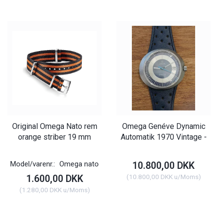
Original Omega Nato rem
Omega Genéve Dynamic
orange striber 19 mm
Automatik 1970 Vintage -
Model/varenr.:
Omega nato
10.800,00 DKK
(
10.800,00 DKK
u/Moms
)
1.600,00 DKK
(
1.280,00 DKK
u/Moms
)