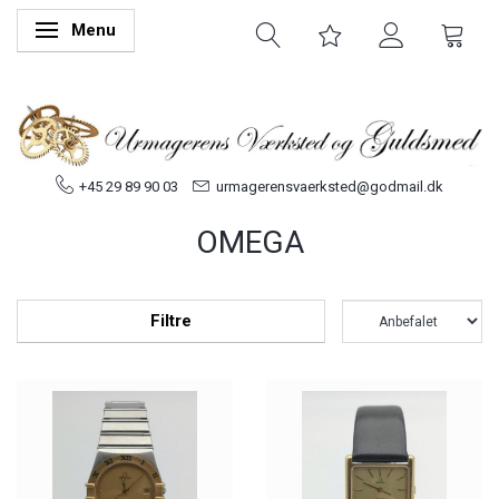
Menu
Skifte navigation
+45 29 89 90 03
urmagerensvaerksted@godmail.dk
OMEGA
Filtre