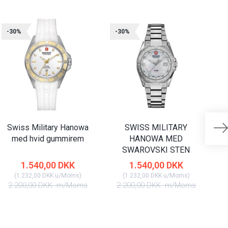
-30%
-30%
-
Swiss Military Hanowa
SWISS MILITARY
med hvid gummirem
HANOWA MED
SWAROVSKI STEN
1.540,00 DKK
1.540,00 DKK
(
1.232,00 DKK
u/Moms
)
(
1.232,00 DKK
u/Moms
)
2.200,00 DKK
m/Moms
2.200,00 DKK
m/Moms