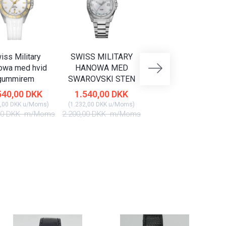
iss Military
SWISS MILITARY
SWISS MILITARY
owa med hvid
HANOWA MED
HANOWA MED DAG
gummirem
SWAROVSKI STEN
DATO
540,00 DKK
1.540,00 DKK
2.170,00 DKK
,00 DKK
u/Moms
)
(
1.232,00 DKK
u/Moms
)
(
1.736,00 DKK
u/Moms
)
00 DKK
m/Moms
2.200,00 DKK
m/Moms
3.100,00 DKK
m/Mom