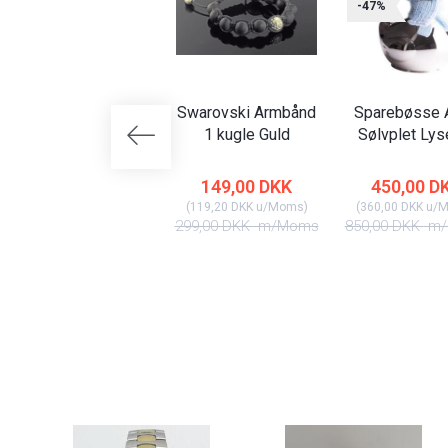
-47%
Swarovski Armbånd
Sparebøsse A
1 kugle Guld
Sølvplet Lys
149,00 DKK
450,00 D
(
119,20 DKK
u/Moms
)
(
360,00 DKK
u/
299,00 DKK
m/Moms
850,00 DKK
m/