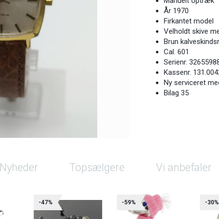
Manuelt optræk
År 1970
Firkantet model
Velholdt skive me
Brun kalveskind
Cal. 601
Serienr. 3265598
Kassenr. 131.004
Ny serviceret me
Bilag 35
Nyheder
Topsælgere
Vi anbefaler
-47%
-59%
-30