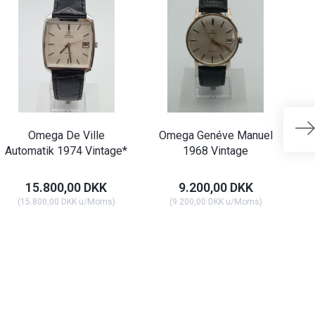
Omega De Ville
Omega Genéve Manuel
O
Automatik 1974 Vintage*
1968 Vintage
Au
15.800,00 DKK
9.200,00 DKK
(
15.800,00 DKK
u/Moms
)
(
9.200,00 DKK
u/Moms
)