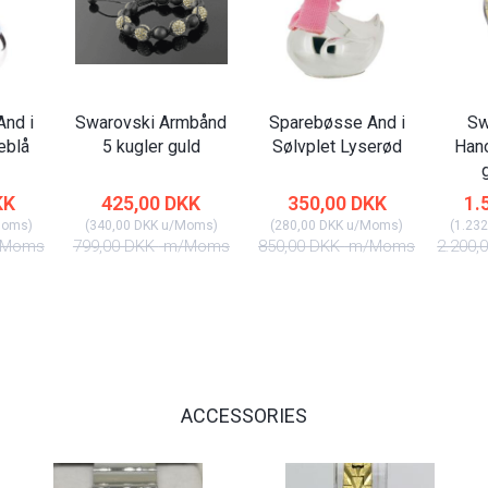
nd i
Swarovski Armbånd
Sparebøsse And i
Sw
eblå
5 kugler guld
Sølvplet Lyserød
Han
KK
425,00 DKK
350,00 DKK
1.
Moms
)
(
340,00 DKK
u/Moms
)
(
280,00 DKK
u/Moms
)
(
1.232
Moms
799,00 DKK
m/Moms
850,00 DKK
m/Moms
2.200,
ACCESSORIES