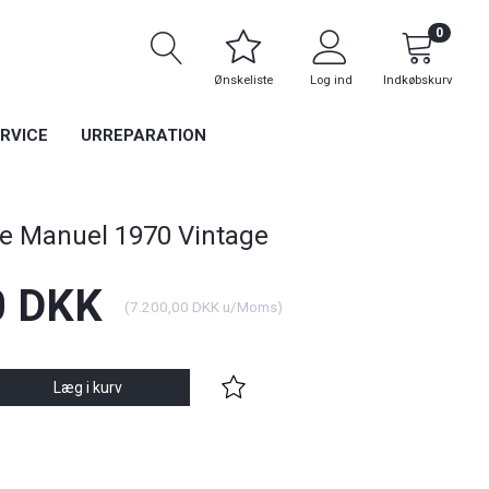
0
Ønskeliste
Log ind
Indkøbskurv
RVICE
URREPARATION
 Manuel 1970 Vintage
0 DKK
(
7.200,00 DKK
u/Moms
)
Læg i kurv