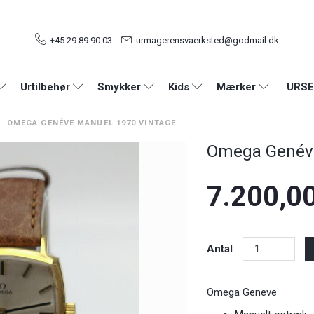
+45 29 89 90 03
urmagerensvaerksted@godmail.dk
URSE
Urtilbehør
Smykker
Kids
Mærker
OMEGA GENÉVE MANUEL 1970 VINTAGE
Omega Genéve
7.200,0
Antal
Omega Geneve