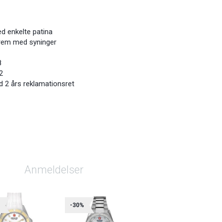
d enkelte patina
srem med syninger
8
2
d 2 års reklamationsret
Anmeldelser
%
-30%
-30%