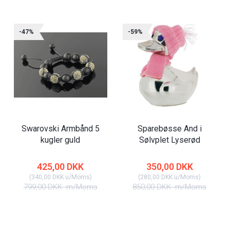
-47%
-59%
Swarovski Armbånd 5
Sparebøsse And i
kugler guld
Sølvplet Lyserød
425,00 DKK
350,00 DKK
(
340,00 DKK
u/Moms
)
(
280,00 DKK
u/Moms
)
799,00 DKK
m/Moms
850,00 DKK
m/Moms