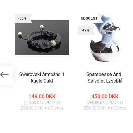
-50%
UDSOLGT
-47%
Swarovski Armbånd 1
Sparebøsse And i
kugle Guld
Sølvplet Lyseblå
149,00 DKK
450,00 DKK
(
119,20 DKK
u/Moms
)
(
360,00 DKK
u/Moms
)
299,00 DKK
m/Moms
850,00 DKK
m/Moms