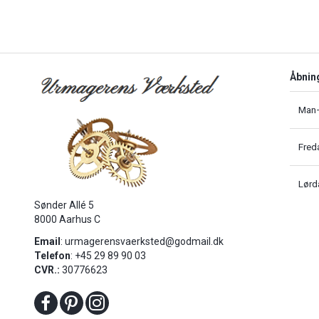
Åbnin
Man–
Fred
Lørd
Sønder Allé 5
8000 Aarhus C
Email
:
urmagerensvaerksted@godmail.dk
Telefon
: +45 29 89 90 03
CVR.:
30776623