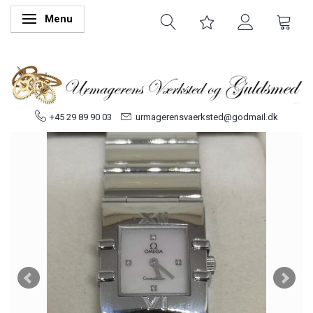
Menu
Skifte navigation
+45 29 89 90 03
urmagerensvaerksted@godmail.dk