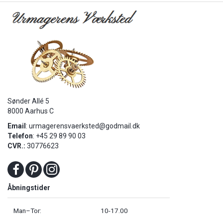
Sønder Allé 5
8000 Aarhus C
Email
:
urmagerensvaerksted@godmail.dk
Telefon
: +45 29 89 90 03
CVR.:
30776623
Åbningstider
Man–Tor:
10-17.00