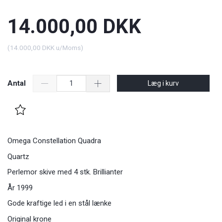
14.000,00 DKK
(
14.000,00 DKK
u/Moms
)
Antal
Læg i kurv
Omega Constellation Quadra
Quartz
Perlemor skive med 4 stk. Brillianter
År 1999
Gode kraftige led i en stål lænke
Original krone