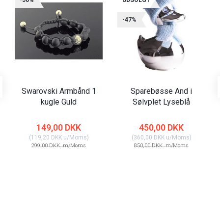
-47%
Swarovski Armbånd 1
Sparebøsse And i
kugle Guld
Sølvplet Lyseblå
149,00 DKK
450,00 DKK
(
119,20 DKK
u/Moms
)
(
360,00 DKK
u/Moms
)
299,00 DKK
m/Moms
850,00 DKK
m/Moms