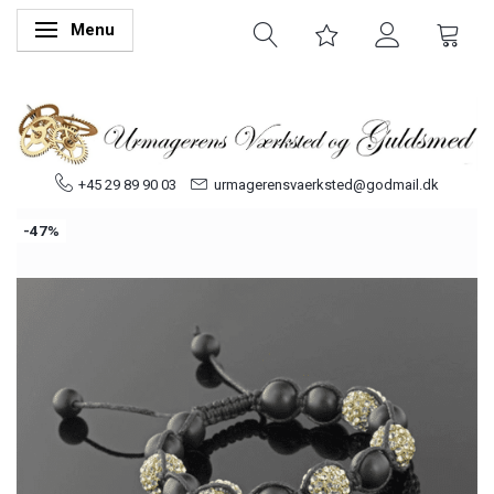
Menu
Skifte navigation
+45 29 89 90 03
urmagerensvaerksted@godmail.dk
-47%