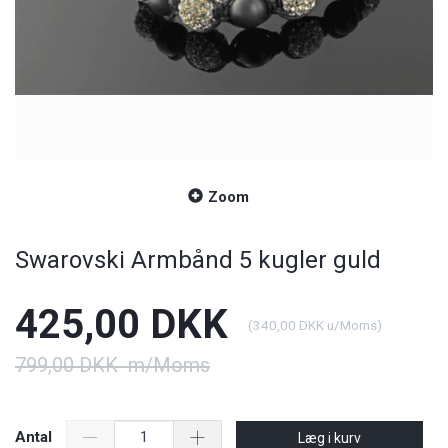
Zoom
Swarovski Armbånd 5 kugler guld
425,00 DKK
(
340,00 DKK
u/Moms
)
799,00 DKK
m/Moms
Antal
Læg i kurv