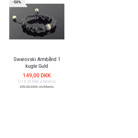
-50%
Swarovski Armbånd 1
kugle Guld
149,00 DKK
(
119,20 DKK
u/Moms
)
299,00 DKK
m/Moms