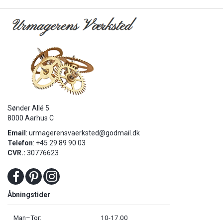
Sønder Allé 5
8000 Aarhus C
Email
:
urmagerensvaerksted@godmail.dk
Telefon
: +45 29 89 90 03
CVR.:
30776623
Åbningstider
Man–Tor:
10-17.00