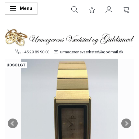
Menu
Skifte navigation
+45 29 89 90 03
urmagerensvaerksted@godmail.dk
UDSOLGT