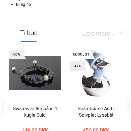
Bilag 46
Tilbud
Læs mere...
-50%
UDSOLGT
-47%
Swarovski Armbånd 1
Sparebøsse And i
kugle Guld
Sølvplet Lyseblå
149,00 DKK
450,00 DKK