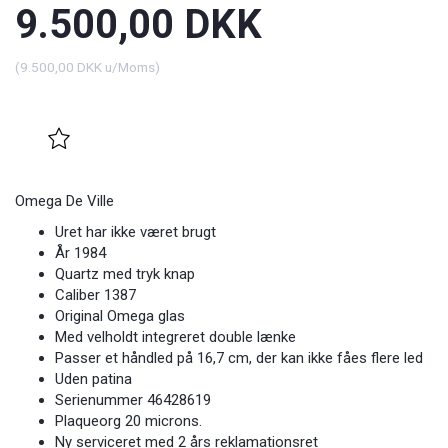
9.500,00 DKK
(
9.500,00 DKK
u/Moms
)
Omega De Ville
Uret har ikke været brugt
År 1984
Quartz med tryk knap
Caliber 1387
Original Omega glas
Med velholdt integreret double lænke
Passer et håndled på 16,7 cm, der kan ikke fåes flere led
Uden patina
Serienummer 46428619
Plaqueorg 20 microns.
Ny serviceret med 2 års reklamationsret