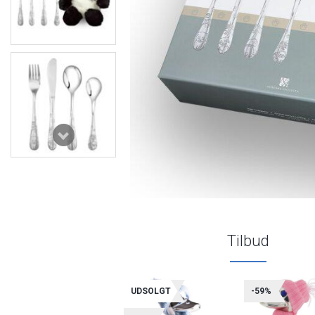
Tilbud
UDSOLGT
-59%