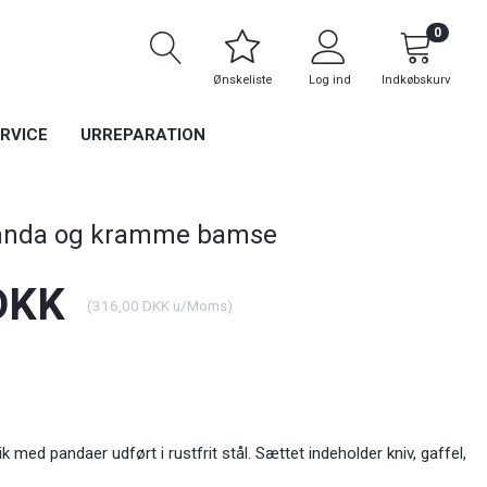
0
Ønskeliste
Log ind
Indkøbskurv
RVICE
URREPARATION
anda og kramme bamse
DKK
(
316,00 DKK
u/Moms
)
k med pandaer udført i rustfrit stål. Sættet indeholder kniv, gaffel,