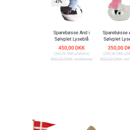
-47%
Sparebøsse And i
Sparebøsse A
Sølvplet Lyseblå
Sølvplet Lys
450,00 DKK
350,00 D
(
360,00 DKK
u/Moms
)
(
280,00 DKK
u/
850,00 DKK
m/Moms
850,00 DKK
m/