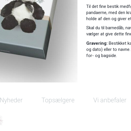
Til det fine bestik me
pandaerne, med den kraf
holde af den og giver et 
Skal du til barnedåb, na
vælger at give dette fin
Gravering:
Bestikket k
og dato) eller to navne
for- og bagside.
Nyheder
Topsælgere
Vi anbefaler