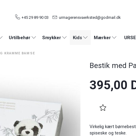
+45 29 89 90 03
urmagerensvaerksted@godmail.dk
URSE
Urtilbehør
Smykker
Kids
Mærker
OG KRAMME BAMSE
Bestik med P
395,00 
Virkelig kært børnebesti
spiseske og teske.