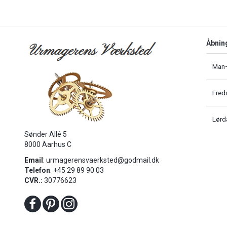
Åbnin
Man–
Fred
Lørd
Sønder Allé 5
8000 Aarhus C
Email
:
urmagerensvaerksted@godmail.dk
Telefon
: +45 29 89 90 03
CVR.:
30776623