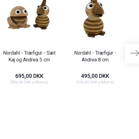
Nordahl - Træfigur - Sæt
Nordahl - Træfigur -
No
Kaj og Andrea 5 cm
Andrea 8 cm
695,00 DKK
495,00 DKK
(
556,00 DKK
u/Moms
)
(
396,00 DKK
u/Moms
)