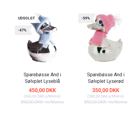
UDSOLGT
-59%
-47%
Sparebøsse And i
Sparebøsse And i
Sølvplet Lyseblå
Sølvplet Lyserød
450,00 DKK
350,00 DKK
(
360,00 DKK
u/Moms
)
(
280,00 DKK
u/Moms
)
850,00 DKK
m/Moms
850,00 DKK
m/Moms