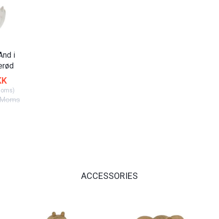
nd i
erød
KK
Moms
)
Moms
ACCESSORIES