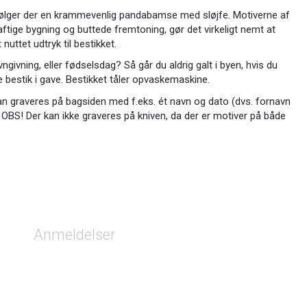
dfølger der en krammevenlig pandabamse med sløjfe. Motiverne af
tige bygning og buttede fremtoning, gør det virkeligt nemt at
nuttet udtryk til bestikket.
vngivning, eller fødselsdag? Så går du aldrig galt i byen, hvis du
e bestik i gave. Bestikket tåler opvaskemaskine.
an graveres på bagsiden med f.eks. ét navn og dato (dvs. fornavn
. OBS! Der kan ikke graveres på kniven, da der er motiver på både
Anmeldelser