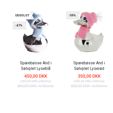
UDSOLGT
-59%
-47%
Sparebøsse And i
Sparebøsse And i
Sølvplet Lyseblå
Sølvplet Lyserød
450,00 DKK
350,00 DKK
(
360,00 DKK
u/Moms
)
(
280,00 DKK
u/Moms
)
850,00 DKK
m/Moms
850,00 DKK
m/Moms