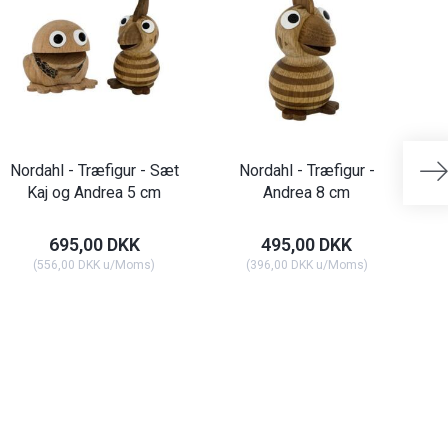
Nordahl - Træfigur - Sæt
Nordahl - Træfigur -
No
Kaj og Andrea 5 cm
Andrea 8 cm
695,00 DKK
495,00 DKK
(
556,00 DKK
u/Moms
)
(
396,00 DKK
u/Moms
)