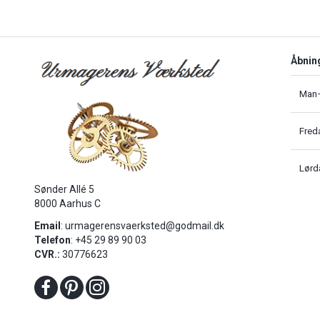
Åbnin
Man–
Fred
Lørd
Sønder Allé 5
8000 Aarhus C
Email
:
urmagerensvaerksted@godmail.dk
Telefon
: +45 29 89 90 03
CVR.:
30776623