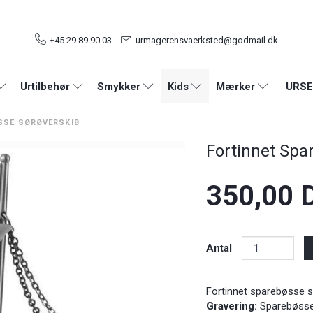
+45 29 89 90 03
urmagerensvaerksted@godmail.dk
URSE
Urtilbehør
Smykker
Kids
Mærker
SSE SØRØVERSKIB
Fortinnet Spa
350,00 
Antal
Fortinnet sparebøsse s
Gravering:
Sparebøssen