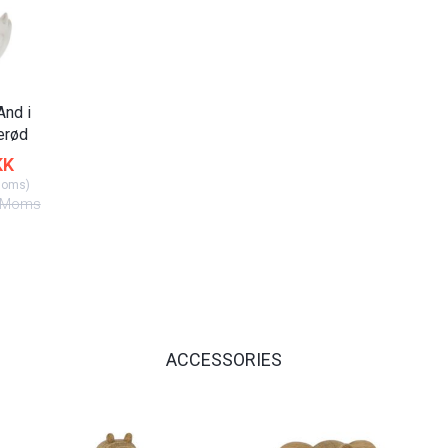
nd i
erød
KK
Moms
)
Moms
ACCESSORIES