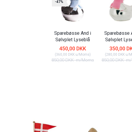
-47%
Sparebøsse And i
Sparebøsse A
Sølvplet Lyseblå
Sølvplet Lys
450,00 DKK
350,00 D
(
360,00 DKK
u/Moms
)
(
280,00 DKK
u/
850,00 DKK
m/Moms
850,00 DKK
m/