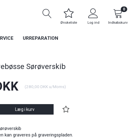
0
Ønskeliste
Log ind
Indkøbskurv
RVICE
URREPARATION
rebøsse Sørøverskib
DKK
(
280,00 DKK
u/Moms
)
Læg i kurv
ørøverskib
 kan graveres på graveringspladen.