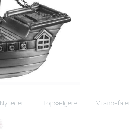
Nyheder
Topsælgere
Vi anbefaler