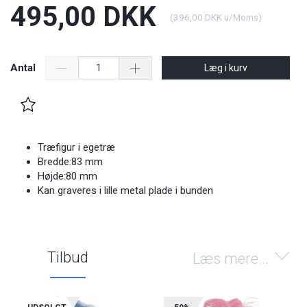
495,00 DKK
(
396,00 DKK
u/Moms
)
Antal
Læg i kurv
Træfigur i egetræ
Bredde:83 mm
Højde:80 mm
Kan graveres i lille metal plade i bunden
Tilbud
Læs mere...