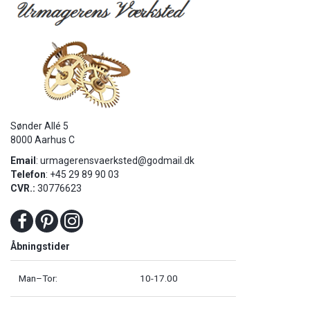
Sønder Allé 5
8000 Aarhus C
Email
:
urmagerensvaerksted@godmail.dk
Telefon
: +45 29 89 90 03
CVR.:
30776623
Åbningstider
Man–Tor:
10-17.00