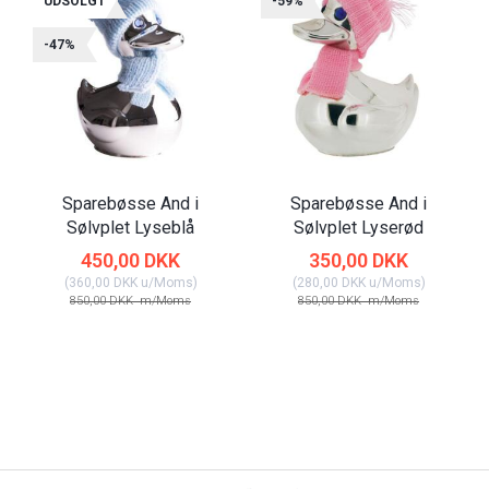
UDSOLGT
-59%
-47%
Sparebøsse And i
Sparebøsse And i
Sølvplet Lyseblå
Sølvplet Lyserød
450,00 DKK
350,00 DKK
(
360,00 DKK
u/Moms
)
(
280,00 DKK
u/Moms
)
850,00 DKK
m/Moms
850,00 DKK
m/Moms