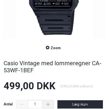
Zoom
Casio Vintage med lommeregner CA-
53WF-1BEF
499,00 DKK
(
399,20 DKK
u/Moms
)
Antal
Læg i kurv