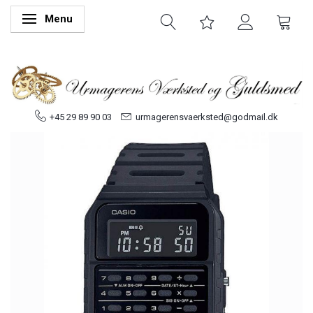
Menu
Skifte navigation
+45 29 89 90 03
urmagerensvaerksted@godmail.dk