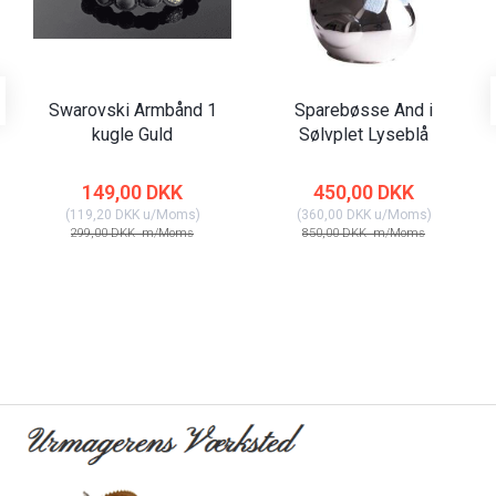
Swarovski Armbånd 1
Sparebøsse And i
kugle Guld
Sølvplet Lyseblå
149,00 DKK
450,00 DKK
(
119,20 DKK
u/Moms
)
(
360,00 DKK
u/Moms
)
299,00 DKK
m/Moms
850,00 DKK
m/Moms