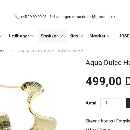
+45 29 89 90 03
urmagerensvaerksted@godmail.dk
URSE
Urtilbehør
Smykker
Kids
Mærker
OPS
AQUA DULCE HOOP RHUMBA 25 MM
Aqua Dulce 
499,00 
Antal
Skønne hoops i Forgyldt