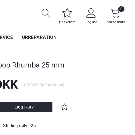
0
Ønskeliste
Log ind
Indkøbskurv
RVICE
URREPARATION
Hoop Rhumba 25 mm
DKK
(
399,20 DKK
u/Moms
)
Læg i kurv
 Sterling sølv 925