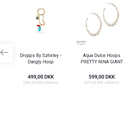
Dropps By Szhirley -
Aqua Dulce Hoops
Dangly Hoop
PRETTY NINA GIANT
499,00 DKK
599,00 DKK
(
399,20 DKK
u/Moms
)
(
479,20 DKK
u/Moms
)