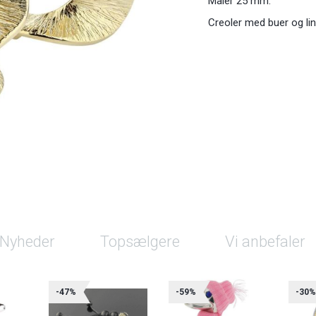
Måler 25 mm.
Creoler med buer og lin
Nyheder
Topsælgere
Vi anbefaler
-47%
-59%
-30