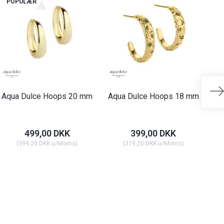
POPULÆR
Aqua Dulce Hoops 20 mm
Aqua Dulce Hoops 18 mm
A
S
499,00 DKK
399,00 DKK
(
399,20 DKK
u/Moms
)
(
319,20 DKK
u/Moms
)