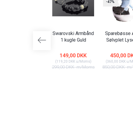
-47%
Swarovski Armbånd
Sparebøsse A
1 kugle Guld
Sølvplet Lys
149,00 DKK
450,00 D
(
119,20 DKK
u/Moms
)
(
360,00 DKK
u/
299,00 DKK
m/Moms
850,00 DKK
m/