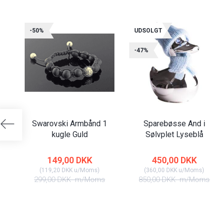
-50%
UDSOLGT
-47%
Swarovski Armbånd 1
Sparebøsse And i
kugle Guld
Sølvplet Lyseblå
149,00 DKK
450,00 DKK
(
119,20 DKK
u/Moms
)
(
360,00 DKK
u/Moms
)
299,00 DKK
m/Moms
850,00 DKK
m/Moms