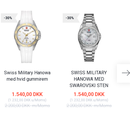
-30%
-30%
-
Swiss Military Hanowa
SWISS MILITARY
med hvid gummirem
HANOWA MED
SWAROVSKI STEN
1.540,00 DKK
1.540,00 DKK
(
1.232,00 DKK
u/Moms
)
(
1.232,00 DKK
u/Moms
)
2.200,00 DKK
m/Moms
2.200,00 DKK
m/Moms