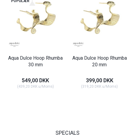
POPULÆR
Aqua Dulce Hoop Rhumba
Aqua Dulce Hoop Rhumba
30 mm
20 mm
549,00 DKK
399,00 DKK
(
439,20 DKK
u/Moms
)
(
319,20 DKK
u/Moms
)
SPECIALS