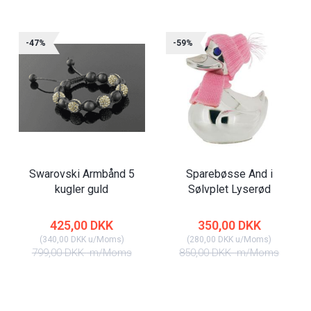
-47%
-59%
Swarovski Armbånd 5
Sparebøsse And i
kugler guld
Sølvplet Lyserød
425,00 DKK
350,00 DKK
(
340,00 DKK
u/Moms
)
(
280,00 DKK
u/Moms
)
799,00 DKK
m/Moms
850,00 DKK
m/Moms