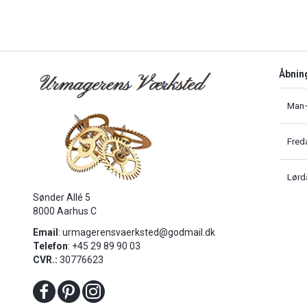
Åbnin
Man–
Fred
Lørd
Sønder Allé 5
8000 Aarhus C
Email
:
urmagerensvaerksted@godmail.dk
Telefon
: +45 29 89 90 03
CVR.:
30776623