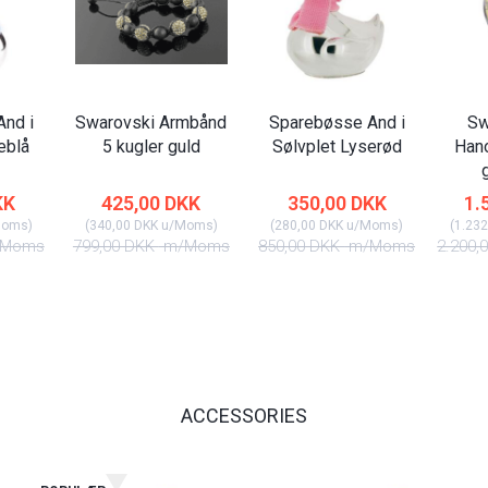
nd i
Swarovski Armbånd
Sparebøsse And i
Sw
eblå
5 kugler guld
Sølvplet Lyserød
Han
KK
425,00 DKK
350,00 DKK
1.
Moms
)
(
340,00 DKK
u/Moms
)
(
280,00 DKK
u/Moms
)
(
1.232
Moms
799,00 DKK
m/Moms
850,00 DKK
m/Moms
2.200,
ACCESSORIES