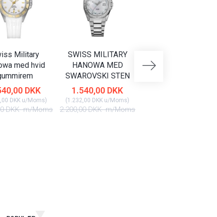
iss Military
SWISS MILITARY
SWISS MILITARY
owa med hvid
HANOWA MED
HANOWA MED DAG
gummirem
SWAROVSKI STEN
DATO
540,00 DKK
1.540,00 DKK
2.170,00 DKK
,00 DKK
u/Moms
)
(
1.232,00 DKK
u/Moms
)
(
1.736,00 DKK
u/Moms
)
00 DKK
m/Moms
2.200,00 DKK
m/Moms
3.100,00 DKK
m/Mom