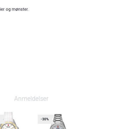
ier og mønster.
Anmeldelser
%
-30%
-30%