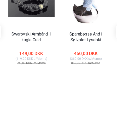
Swarovski Armbånd 1
Sparebøsse And i
kugle Guld
Sølvplet Lyseblå
149,00 DKK
450,00 DKK
(
119,20 DKK
u/Moms
)
(
360,00 DKK
u/Moms
)
299,00 DKK
m/Moms
850,00 DKK
m/Moms