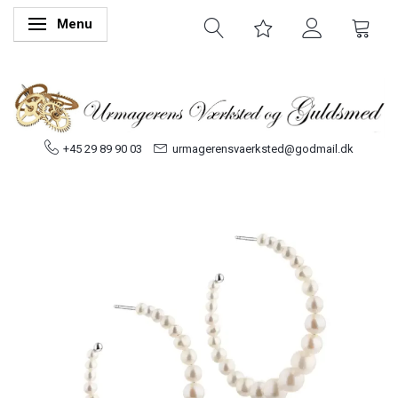
Menu
Skifte navigation
+45 29 89 90 03
urmagerensvaerksted@godmail.dk