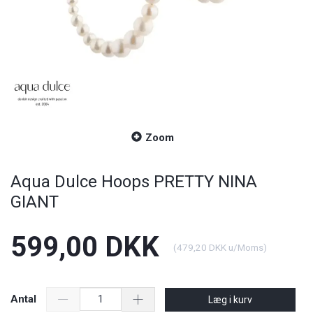
Zoom
Aqua Dulce Hoops PRETTY NINA
GIANT
599,00 DKK
(
479,20 DKK
u/Moms
)
Antal
Læg i kurv