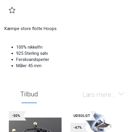
Kæmpe store flotte Hoops.
100% nikkelfri
925 Sterling sølv
Ferskvandsperler
Måler 45 mm
Tilbud
Læs mere...
-50%
UDSOLGT
-47%