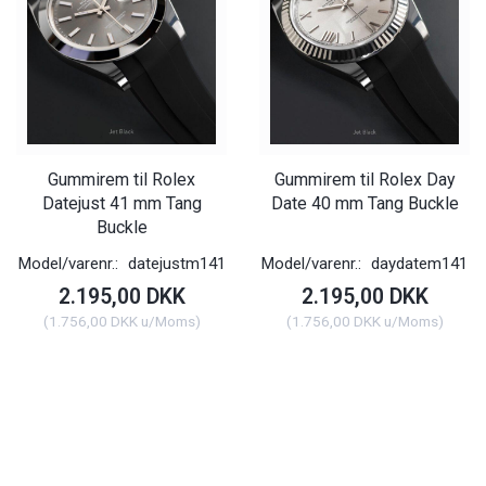
Gummirem til Rolex
Gummirem til Rolex Day
Datejust 41 mm Tang
Date 40 mm Tang Buckle
Buckle
Model/varenr.:
datejustm141
Model/varenr.:
daydatem141
2.195,00 DKK
2.195,00 DKK
(
1.756,00 DKK
u/Moms
)
(
1.756,00 DKK
u/Moms
)