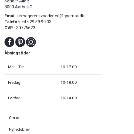
Sønder Allé 5
8000 Aarhus C
Email
:
urmagerensvaerksted@godmail.dk
Telefon
: +45 29 89 90 03
CVR.:
30776623
Åbningstider
Man–Tor:
10-17.00
Fredag:
10-18.00
Lørdag:
10-14.00
Om os
Nyhedsbrev