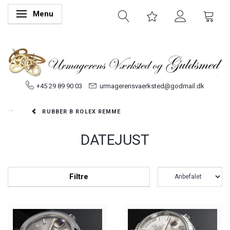
Menu
Skifte navigation
+45 29 89 90 03
urmagerensvaerksted@godmail.dk
RUBBER B ROLEX REMME
DATEJUST
Filtre