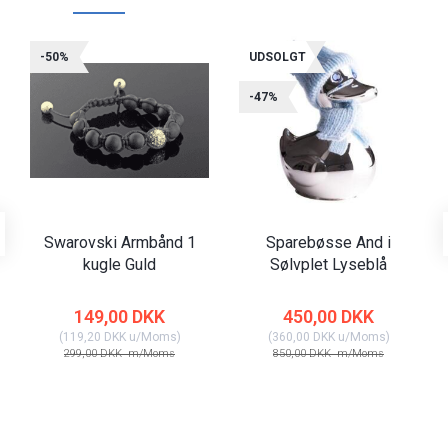
-50%
UDSOLGT
-47%
Swarovski Armbånd 1
Sparebøsse And i
kugle Guld
Sølvplet Lyseblå
149,00 DKK
450,00 DKK
(
119,20 DKK
u/Moms
)
(
360,00 DKK
u/Moms
)
299,00 DKK
m/Moms
850,00 DKK
m/Moms