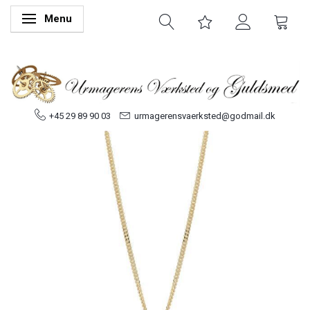
Menu
Skifte navigation
+45 29 89 90 03
urmagerensvaerksted@godmail.dk