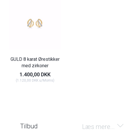
GULD 8 karat Ørestikker
med zirkoner
1.400,00 DKK
(
1.120,00 DKK
u/Moms
)
Tilbud
Læs mere...