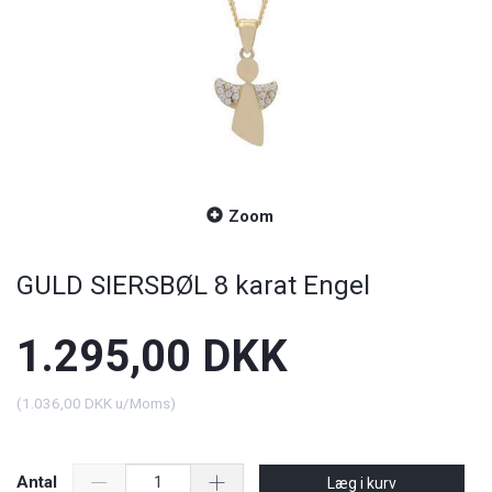
Zoom
GULD SIERSBØL 8 karat Engel
1.295,00 DKK
(
1.036,00 DKK
u/Moms
)
Antal
Læg i kurv