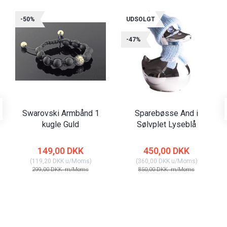
-50%
UDSOLGT
-47%
Swarovski Armbånd 1
Sparebøsse And i
kugle Guld
Sølvplet Lyseblå
149,00 DKK
450,00 DKK
(
119,20 DKK
u/Moms
)
(
360,00 DKK
u/Moms
)
299,00 DKK
m/Moms
850,00 DKK
m/Moms