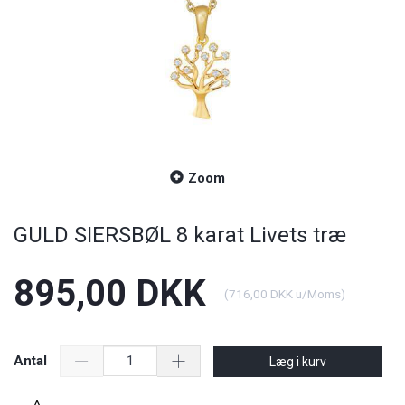
Zoom
GULD SIERSBØL 8 karat Livets træ
895,00 DKK
(
716,00 DKK
u/Moms
)
Antal
Læg i kurv