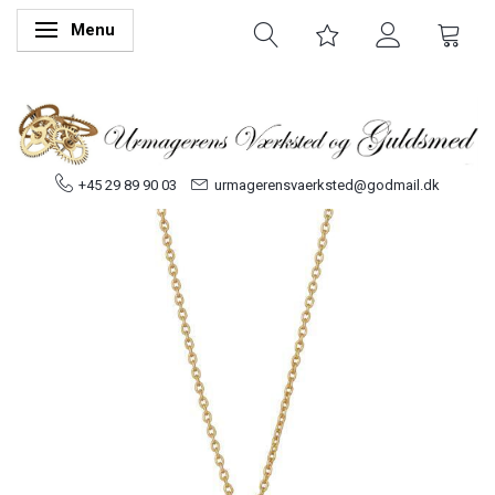
Menu
Skifte navigation
+45 29 89 90 03
urmagerensvaerksted@godmail.dk