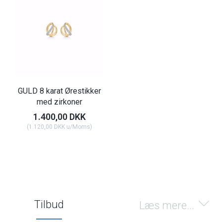
GULD 8 karat Ørestikker
med zirkoner
1.400,00 DKK
(
1.120,00 DKK
u/Moms
)
Tilbud
Læs mere...