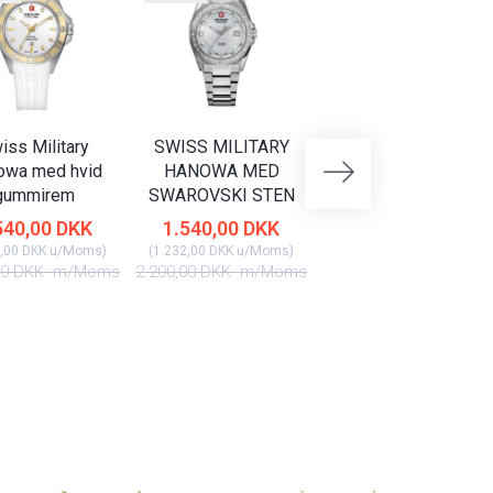
iss Military
SWISS MILITARY
SWISS MILITARY
owa med hvid
HANOWA MED
HANOWA MED DAG
gummirem
SWAROVSKI STEN
DATO
540,00 DKK
1.540,00 DKK
2.170,00 DKK
,00 DKK
u/Moms
)
(
1.232,00 DKK
u/Moms
)
(
1.736,00 DKK
u/Moms
)
00 DKK
m/Moms
2.200,00 DKK
m/Moms
3.100,00 DKK
m/Mom