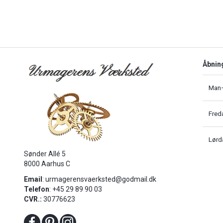
Åbnin
Man–
Fred
Lørd
Sønder Allé 5
8000 Aarhus C
Email
:
urmagerensvaerksted@godmail.dk
Telefon
: +45 29 89 90 03
CVR.:
30776623