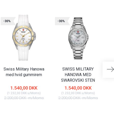
-30%
-30%
-
Swiss Military Hanowa
SWISS MILITARY
med hvid gummirem
HANOWA MED
SWAROVSKI STEN
1.540,00 DKK
1.540,00 DKK
(
1.232,00 DKK
u/Moms
)
(
1.232,00 DKK
u/Moms
)
2.200,00 DKK
m/Moms
2.200,00 DKK
m/Moms