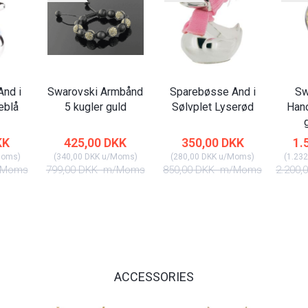
nd i
Swarovski Armbånd
Sparebøsse And i
Sw
eblå
5 kugler guld
Sølvplet Lyserød
Han
KK
425,00 DKK
350,00 DKK
1.
Moms
)
(
340,00 DKK
u/Moms
)
(
280,00 DKK
u/Moms
)
(
1.232
Moms
799,00 DKK
m/Moms
850,00 DKK
m/Moms
2.200,
ACCESSORIES