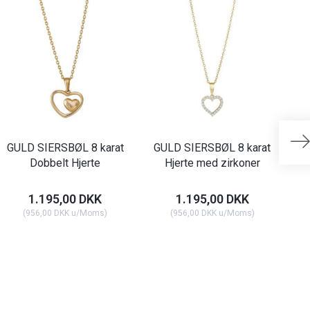
GULD SIERSBØL 8 karat
GULD SIERSBØL 8 karat
G
Dobbelt Hjerte
Hjerte med zirkoner
1.195,00 DKK
1.195,00 DKK
(
956,00 DKK
u/Moms
)
(
956,00 DKK
u/Moms
)