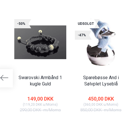
-50%
UDSOLGT
-47%
Swarovski Armbånd 1
Sparebøsse And i
kugle Guld
Sølvplet Lyseblå
149,00 DKK
450,00 DKK
(
119,20 DKK
u/Moms
)
(
360,00 DKK
u/Moms
)
299,00 DKK
m/Moms
850,00 DKK
m/Moms