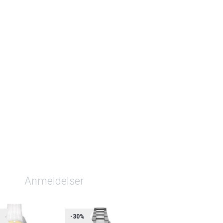
Anmeldelser
%
-30%
-30%