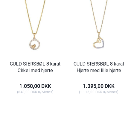
GULD SIERSBØL 8 karat
GULD SIERSBØL 8 karat
Cirkel med hjerte
Hjerte med lille hjerte
1.050,00 DKK
1.395,00 DKK
(
840,00 DKK
u/Moms
)
(
1.116,00 DKK
u/Moms
)