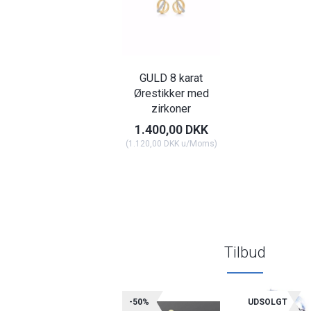
GULD 8 karat
Ørestikker med
zirkoner
1.400,00 DKK
(
1.120,00 DKK
u/Moms
)
Tilbud
-50%
UDSOLGT