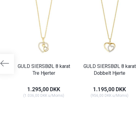
GULD SIERSBØL 8 karat
GULD SIERSBØL 8 karat
Tre Hjerter
Dobbelt Hjerte
1.295,00 DKK
1.195,00 DKK
(
1.036,00 DKK
u/Moms
)
(
956,00 DKK
u/Moms
)