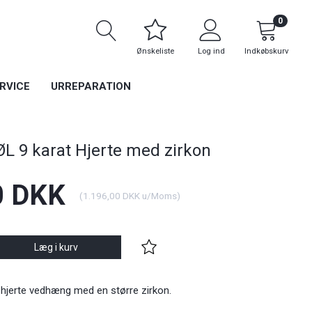
0
Ønskeliste
Log ind
Indkøbskurv
RVICE
URREPARATION
 9 karat Hjerte med zirkon
0 DKK
(
1.196,00 DKK
u/Moms
)
Læg i kurv
jerte vedhæng med en større zirkon.