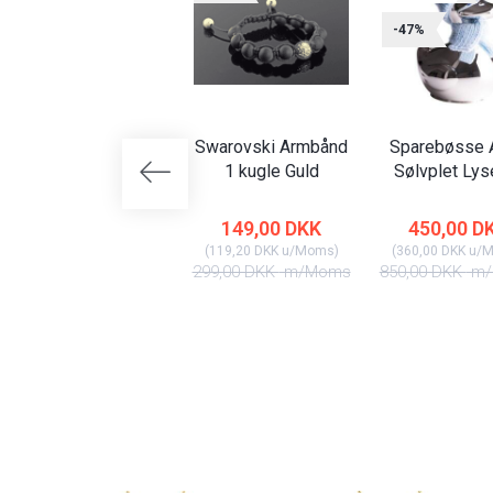
-47%
Swarovski Armbånd
Sparebøsse A
1 kugle Guld
Sølvplet Lys
149,00 DKK
450,00 D
(
119,20 DKK
u/Moms
)
(
360,00 DKK
u/
299,00 DKK
m/Moms
850,00 DKK
m/