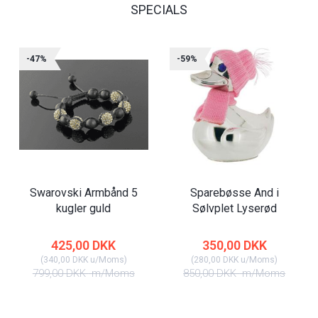
SPECIALS
-47%
-59%
Swarovski Armbånd 5
Sparebøsse And i
kugler guld
Sølvplet Lyserød
425,00 DKK
350,00 DKK
(
340,00 DKK
u/Moms
)
(
280,00 DKK
u/Moms
)
799,00 DKK
m/Moms
850,00 DKK
m/Moms