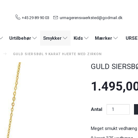
+45 29 89 90 03
urmagerensvaerksted@godmail.dk
URSE
Urtilbehør
Smykker
Kids
Mærker
GULD SIERSBØL 9 KARAT HJERTE MED ZIRKON
GULD SIERSBØL
1.495,0
Antal
Meget smukt vedhæng h