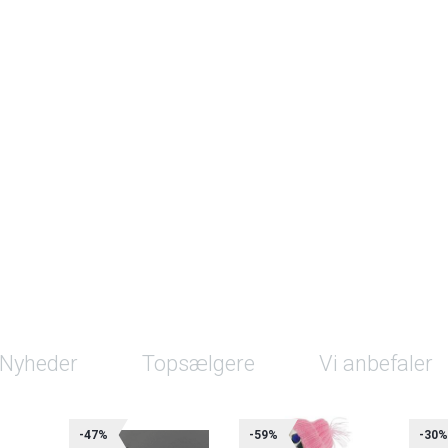
Nyheder
Topsælgere
Vi anbefaler
-47%
-59%
-30