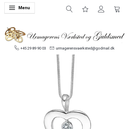
Menu
Skifte navigation
+45 29 89 90 03
urmagerensvaerksted@godmail.dk