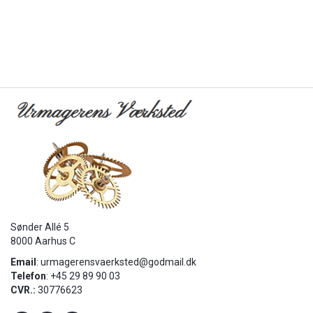
Sønder Allé 5
8000 Aarhus C
Email
:
urmagerensvaerksted@godmail.dk
Telefon
: +45 29 89 90 03
CVR.:
30776623