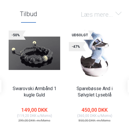
Tilbud
Læs mere...
-50%
UDSOLGT
-47%
Swarovski Armbånd 1
Sparebøsse And i
kugle Guld
Sølvplet Lyseblå
149,00 DKK
450,00 DKK
(
119,20 DKK
u/Moms
)
(
360,00 DKK
u/Moms
)
299,00 DKK
m/Moms
850,00 DKK
m/Moms