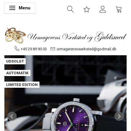
Menu
Skifte navigation
+45 29 89 90 03
urmagerensvaerksted@godmail.dk
UDSOLGT
AUTOMATIK
LIMITED EDITION