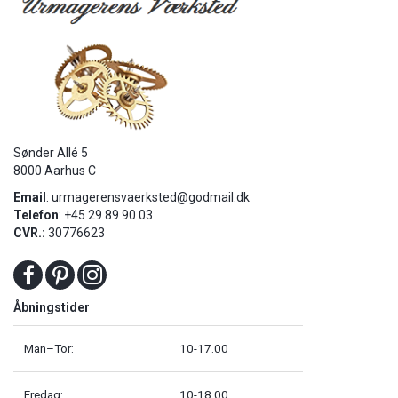
Sønder Allé 5
8000 Aarhus C
Email
:
urmagerensvaerksted@godmail.dk
Telefon
: +45 29 89 90 03
CVR.:
30776623
Åbningstider
Man–Tor:
10-17.00
Fredag:
10-18.00