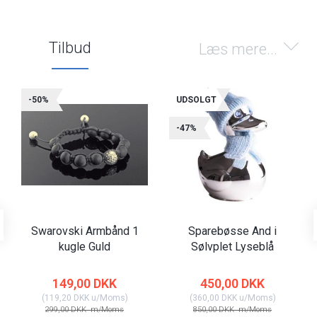
Tilbud
Læs mere...
-50%
UDSOLGT
-47%
Swarovski Armbånd 1
Sparebøsse And i
kugle Guld
Sølvplet Lyseblå
149,00 DKK
450,00 DKK
(
119,20 DKK
u/Moms
)
(
360,00 DKK
u/Moms
)
299,00 DKK
m/Moms
850,00 DKK
m/Moms