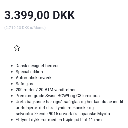
3.399,00 DKK
(
2.719,20 DKK
u/Moms
)
Dansk designet herreur
Special edition
Automatisk urværk
Safir glas
200 meter / 20 ATM vandtæthed
Premium grade Swiss BGW9 og C3 luminous
Urets bagkasse har også safirglas og her kan du se ind til
urets hjerte: det ultra-tynde mekaniske og
selvoptrækkende 9015 urværk fra japanske Miyota.
Et tyndt dykkerur med en højde på blot 11 mm.