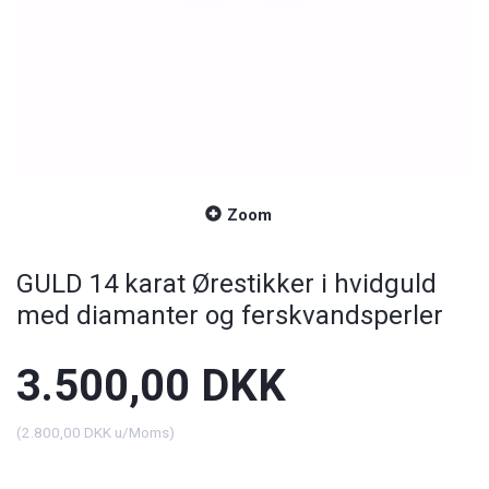
Zoom
GULD 14 karat Ørestikker i hvidguld
med diamanter og ferskvandsperler
3.500,00 DKK
(
2.800,00 DKK
u/Moms
)