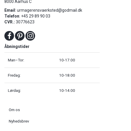
8000 Aarhus C
Email
:
urmagerensvaerksted@godmail.dk
Telefon
: +45 29 89 90 03
CVR.:
30776623
Åbningstider
Man–Tor:
10-17.00
Fredag:
10-18.00
Lørdag:
10-14.00
Om os
Nyhedsbrev