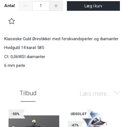
Antal
Læg i kurv
Klassiske Guld Ørestikker med ferskvandsperler og diamanter
Hvidguld 14 karat 585
Ct. 0,06WSI diamanter
6 mm perle
Tilbud
Læs mere...
-50%
UDSOLGT
-47%