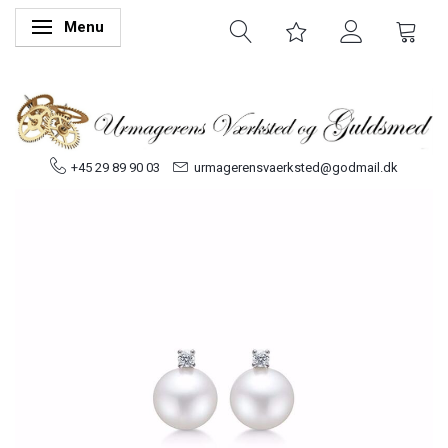
Menu
Skifte navigation
+45 29 89 90 03
urmagerensvaerksted@godmail.dk