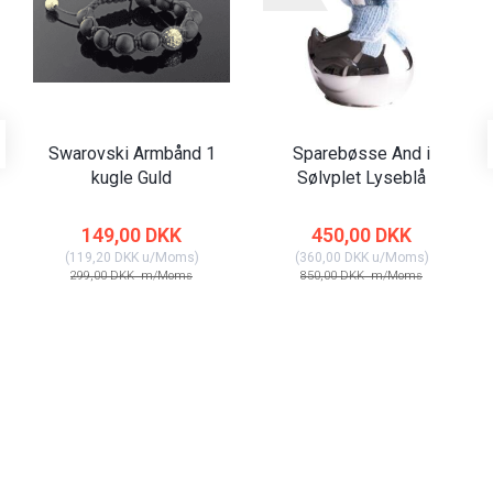
Swarovski Armbånd 1
Sparebøsse And i
kugle Guld
Sølvplet Lyseblå
149,00 DKK
450,00 DKK
(
119,20 DKK
u/Moms
)
(
360,00 DKK
u/Moms
)
299,00 DKK
m/Moms
850,00 DKK
m/Moms