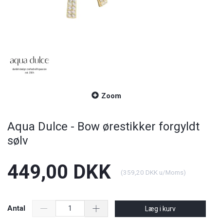
Zoom
Aqua Dulce - Bow ørestikker forgyldt
sølv
449,00 DKK
(
359,20 DKK
u/Moms
)
Antal
Læg i kurv