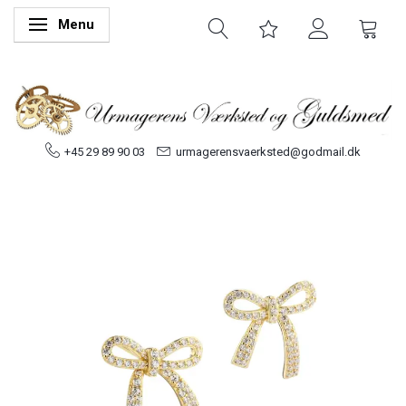
Menu
Skifte navigation
+45 29 89 90 03
urmagerensvaerksted@godmail.dk