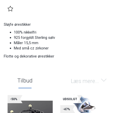
Sløjfe ørestikker
100% nikkelfri
925 forgyldt Sterling sølv
Måler 15,5 mm
Med små cz zirkoner
Flotte og dekorative ørestikker
Tilbud
Læs mere...
-50%
UDSOLGT
-47%