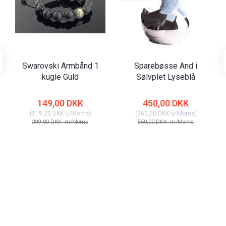
Swarovski Armbånd 1
Sparebøsse And i
kugle Guld
Sølvplet Lyseblå
149,00 DKK
450,00 DKK
(
119,20 DKK
u/Moms
)
(
360,00 DKK
u/Moms
)
299,00 DKK
m/Moms
850,00 DKK
m/Moms