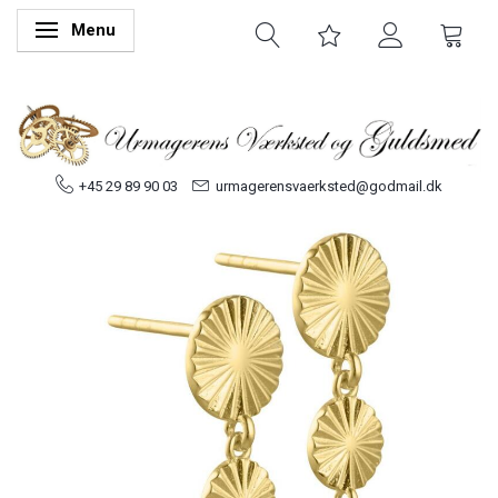
Menu
Skifte navigation
+45 29 89 90 03
urmagerensvaerksted@godmail.dk