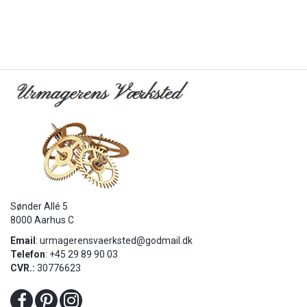
Sønder Allé 5
8000 Aarhus C
Email
:
urmagerensvaerksted@godmail.dk
Telefon
: +45 29 89 90 03
CVR.:
30776623