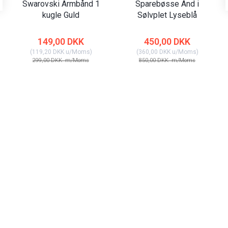
Swarovski Armbånd 1
Sparebøsse And i
kugle Guld
Sølvplet Lyseblå
149,00 DKK
450,00 DKK
(
119,20 DKK
u/Moms
)
(
360,00 DKK
u/Moms
)
299,00 DKK
m/Moms
850,00 DKK
m/Moms