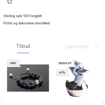
Sterling sølv 925 forgyldt.
Flotte og dekorative ørestikker
Tilbud
Læs mere...
-50%
UDSOLGT
-47%