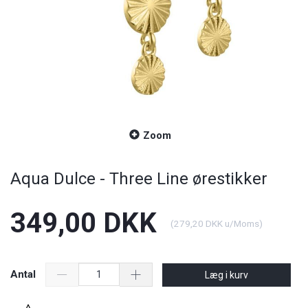
Zoom
Aqua Dulce - Three Line ørestikker
349,00 DKK
(
279,20 DKK
u/Moms
)
Antal
Læg i kurv