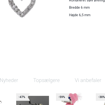
Rohdineret sølv ørerin
Bredde 6 mm
Højde 6,5 mm
Nyheder
Topsælgere
Vi anbefaler
-47%
-59%
-30