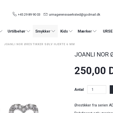
+45 29 89 90 03
urmagerensvaerksted@godmail.dk
URSE
Urtilbehør
Smykker
Kids
Mærker
JOANLI NOR ØRESTIKKER SØLV HJERTE 6 MM
JOANLI NOR Ør
250,00 
Antal
Ørestikker fra serien