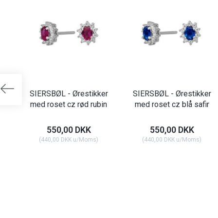
SIERSBØL - Ørestikker
SIERSBØL - Ørestikker
med roset cz rød rubin
med roset cz blå safir
550,00 DKK
550,00 DKK
(
440,00 DKK
u/Moms
)
(
440,00 DKK
u/Moms
)