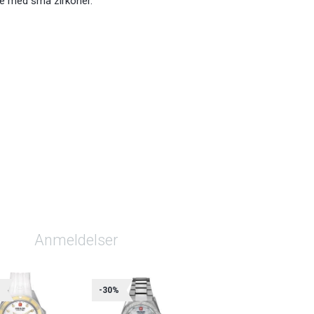
ge med små zirkoner.
Anmeldelser
%
-30%
-30%