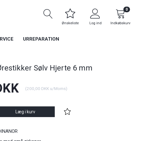
0
Ønskeliste
Log ind
Indkøbskurv
RVICE
URREPARATION
estikker Sølv Hjerte 6 mm
DKK
(
200,00 DKK
u/Moms
)
Læg i kurv
 ADINANOR