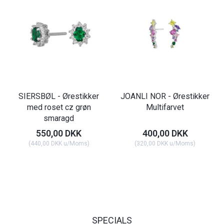
SIERSBØL - Ørestikker
JOANLI NOR - Ørestikker
med roset cz grøn
Multifarvet
smaragd
550,00 DKK
400,00 DKK
(
440,00 DKK
u/Moms
)
(
320,00 DKK
u/Moms
)
SPECIALS