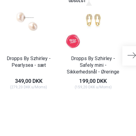
UDSOLGT
Dropps By Szhirley -
Dropps By Szhirley -
Pearlysea - sæt
Safely mini -
Sikkerhedsnål - Øreringe
349,00 DKK
199,00 DKK
(
279,20 DKK
u/Moms
)
(
159,20 DKK
u/Moms
)