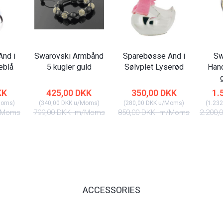
nd i
Swarovski Armbånd
Sparebøsse And i
Sw
eblå
5 kugler guld
Sølvplet Lyserød
Han
KK
425,00 DKK
350,00 DKK
1.
Moms
)
(
340,00 DKK
u/Moms
)
(
280,00 DKK
u/Moms
)
(
1.232
Moms
799,00 DKK
m/Moms
850,00 DKK
m/Moms
2.200,
ACCESSORIES