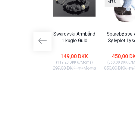
-47%
Swarovski Armbånd
Sparebøsse A
1 kugle Guld
Sølvplet Lys
149,00 DKK
450,00 D
(
119,20 DKK
u/Moms
)
(
360,00 DKK
u/
299,00 DKK
m/Moms
850,00 DKK
m/