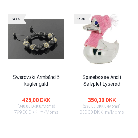
-47%
-59%
Swarovski Armbånd 5
Sparebøsse And i
kugler guld
Sølvplet Lyserød
425,00 DKK
350,00 DKK
(
340,00 DKK
u/Moms
)
(
280,00 DKK
u/Moms
)
799,00 DKK
m/Moms
850,00 DKK
m/Moms