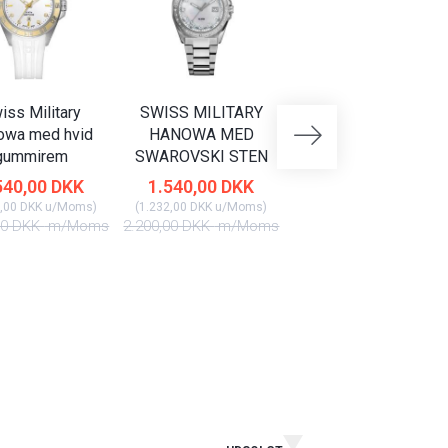
iss Military
SWISS MILITARY
SWISS MILITARY
owa med hvid
HANOWA MED
HANOWA MED DAG
gummirem
SWAROVSKI STEN
DATO
540,00 DKK
1.540,00 DKK
2.170,00 DKK
,00 DKK
u/Moms
)
(
1.232,00 DKK
u/Moms
)
(
1.736,00 DKK
u/Moms
)
00 DKK
m/Moms
2.200,00 DKK
m/Moms
3.100,00 DKK
m/Mom