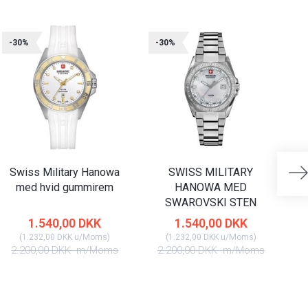
-30%
-30%
-
Swiss Military Hanowa
SWISS MILITARY
med hvid gummirem
HANOWA MED
SWAROVSKI STEN
1.540,00 DKK
1.540,00 DKK
(
1.232,00 DKK
u/Moms
)
(
1.232,00 DKK
u/Moms
)
2.200,00 DKK
m/Moms
2.200,00 DKK
m/Moms