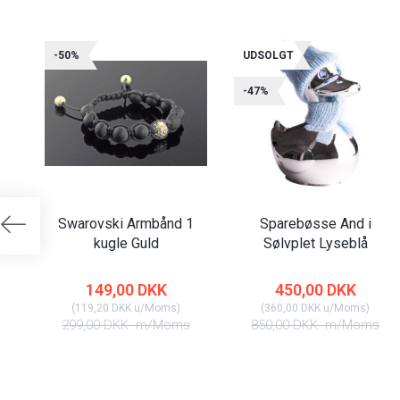
-50%
UDSOLGT
-47%
Swarovski Armbånd 1
Sparebøsse And i
kugle Guld
Sølvplet Lyseblå
149,00 DKK
450,00 DKK
(
119,20 DKK
u/Moms
)
(
360,00 DKK
u/Moms
)
299,00 DKK
m/Moms
850,00 DKK
m/Moms