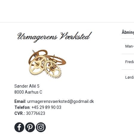
Åbnin
Man–
Fred
Lørd
Sønder Allé 5
8000 Aarhus C
Email
:
urmagerensvaerksted@godmail.dk
Telefon
: +45 29 89 90 03
CVR.:
30776623