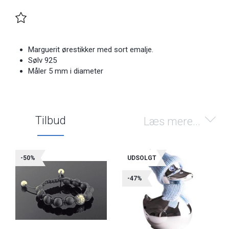
Marguerit ørestikker med sort emalje.
Sølv 925
Måler 5 mm i diameter
Tilbud
Læs mere...
-50%
UDSOLGT
-47%