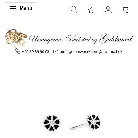
Menu
Skifte navigation
+45 29 89 90 03
urmagerensvaerksted@godmail.dk