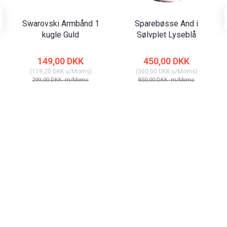
Swarovski Armbånd 1
Sparebøsse And i
kugle Guld
Sølvplet Lyseblå
149,00 DKK
450,00 DKK
(
119,20 DKK
u/Moms
)
(
360,00 DKK
u/Moms
)
299,00 DKK
m/Moms
850,00 DKK
m/Moms