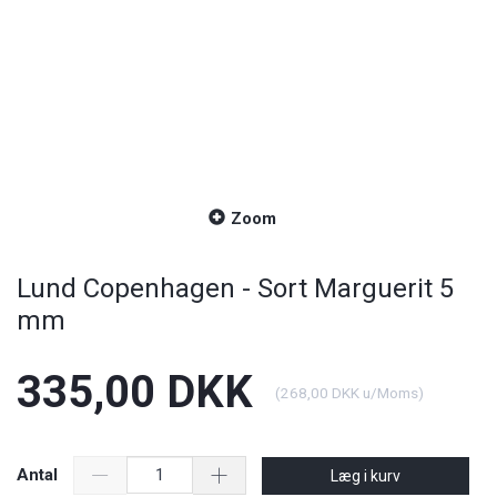
Zoom
Lund Copenhagen - Sort Marguerit 5
mm
335,00 DKK
(
268,00 DKK
u/Moms
)
Antal
Læg i kurv