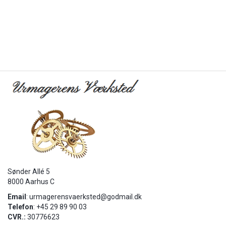
Sønder Allé 5
8000 Aarhus C
Email
:
urmagerensvaerksted@godmail.dk
Telefon
: +45 29 89 90 03
CVR.:
30776623