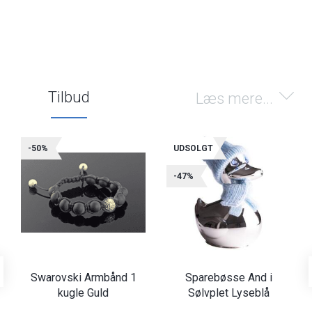
Tilbud
Læs mere...
-50%
UDSOLGT
-47%
Swarovski Armbånd 1
Sparebøsse And i
kugle Guld
Sølvplet Lyseblå