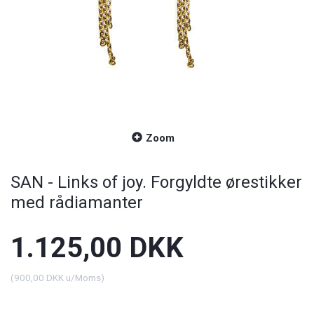
Zoom
SAN - Links of joy. Forgyldte ørestikker
med rådiamanter
1.125,00 DKK
(
900,00 DKK
u/Moms
)