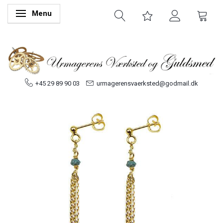
Menu
Skifte navigation
+45 29 89 90 03
urmagerensvaerksted@godmail.dk