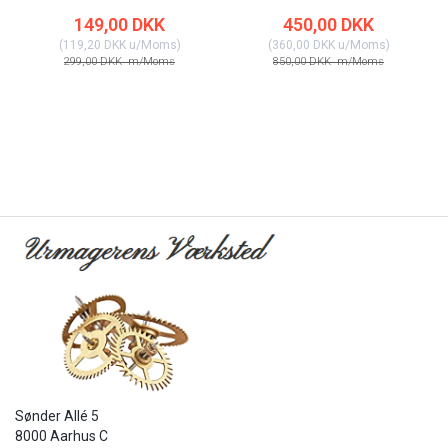
149,00 DKK
450,00 DKK
(
119,20 DKK
u/Moms
)
(
360,00 DKK
u/Moms
)
299,00 DKK
m/Moms
850,00 DKK
m/Moms
Sønder Allé 5
8000 Aarhus C