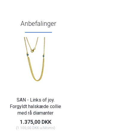
Anbefalinger
SAN - Links of joy.
Forgyldt halskæde collie
med rå diamanter
1.375,00 DKK
(
1.100,00 DKK
u/Moms
)