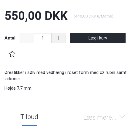
550,00 DKK
(
440,00 DKK
u/Moms
)
Antal
Læg i kurv
Ørestikker i sølv med vedhæng i roset form med cz rubin samt
zirkoner
Højde 7,7 mm
Tilbud
Læs mere...