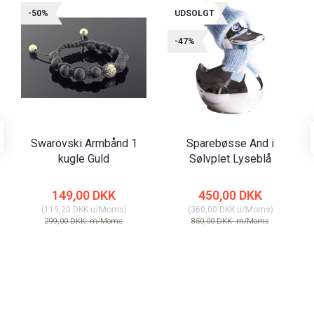
-50%
UDSOLGT
-47%
Swarovski Armbånd 1
Sparebøsse And i
kugle Guld
Sølvplet Lyseblå
149,00 DKK
450,00 DKK
(
119,20 DKK
u/Moms
)
(
360,00 DKK
u/Moms
)
299,00 DKK
m/Moms
850,00 DKK
m/Moms