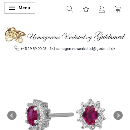
Menu
Skifte navigation
+45 29 89 90 03
urmagerensvaerksted@godmail.dk