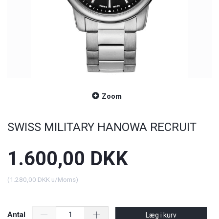
Zoom
SWISS MILITARY HANOWA RECRUIT
1.600,00 DKK
(
1.280,00 DKK
u/Moms
)
Antal
Læg i kurv