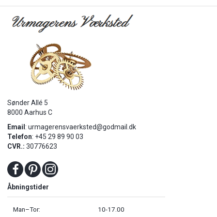
Sønder Allé 5
8000 Aarhus C
Email
:
urmagerensvaerksted@godmail.dk
Telefon
: +45 29 89 90 03
CVR.:
30776623
Åbningstider
Man–Tor:
10-17.00