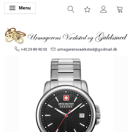
Menu
Skifte navigation
+45 29 89 90 03
urmagerensvaerksted@godmail.dk