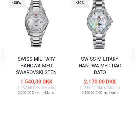
-30%
-30%
SWISS MILITARY
SWISS MILITARY
HANOWA MED
HANOWA MED DAG
SWAROVSKI STEN
DATO
1.540,00 DKK
2.170,00 DKK
(
1.232,00 DKK
u/Moms
)
(
1.736,00 DKK
u/Moms
)
2.200,00 DKK
m/Moms
3.100,00 DKK
m/Moms