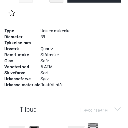
Type
Unisex m/lænke
Diameter
39
Tykkelse mm
Urværk
Quartz
Rem-Lænke
Stållænke
Glas
Safir
Vandtæthed
5 ATM
Skivefarve
Sort
Urkassefarve
Sølv
Urkasse materiale
Rustfrit stål
Tilbud
Læs mere...