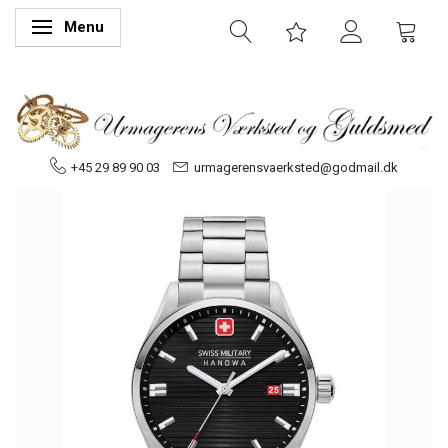
Menu
Skifte navigation
+45 29 89 90 03
urmagerensvaerksted@godmail.dk