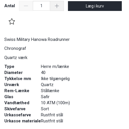
Antal
Læg i kurv
Swiss Military Hanowa Roadrunner
Chronograf
Quartz værk
Type
Herre m/lænke
Diameter
40
Tykkelse mm
Ikke tilgængelig
Urværk
Quartz
Rem-Lænke
Stållænke
Glas
Safir
Vandtæthed
10 ATM (100m)
Skivefarve
Sort
Urkassefarve
Rustfrit stål
Urkasse materiale
Rustfrit stål