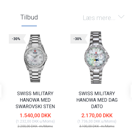
Tilbud
Læs mere...
-30%
-30%
SWISS MILITARY
SWISS MILITARY
HANOWA MED
HANOWA MED DAG
SWAROVSKI STEN
DATO
1.540,00 DKK
2.170,00 DKK
(
1.232,00 DKK
u/Moms
)
(
1.736,00 DKK
u/Moms
)
2.200,00 DKK
m/Moms
3.100,00 DKK
m/Moms