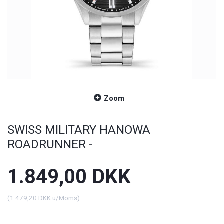
Zoom
SWISS MILITARY HANOWA
ROADRUNNER -
1.849,00 DKK
(
1.479,20 DKK
u/Moms
)