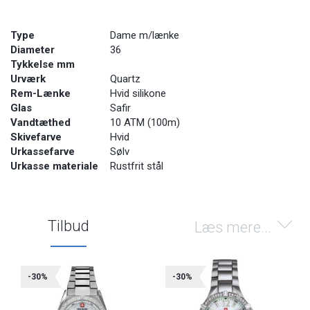
Type
Dame m/lænke
Diameter
36
Tykkelse mm
Urværk
Quartz
Rem-Lænke
Hvid silikone
Glas
Safir
Vandtæthed
10 ATM (100m)
Skivefarve
Hvid
Urkassefarve
Sølv
Urkasse materiale
Rustfrit stål
Tilbud
Læs mere...
-30%
-30%