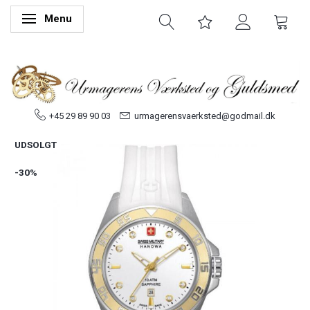
Menu
Skifte navigation
+45 29 89 90 03
urmagerensvaerksted@godmail.dk
UDSOLGT
-30%