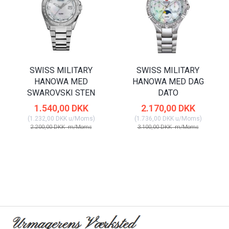
SWISS MILITARY
SWISS MILITARY
HANOWA MED
HANOWA MED DAG
SWAROVSKI STEN
DATO
1.540,00 DKK
2.170,00 DKK
(
1.232,00 DKK
u/Moms
)
(
1.736,00 DKK
u/Moms
)
2.200,00 DKK
m/Moms
3.100,00 DKK
m/Moms