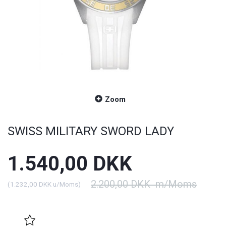
Zoom
SWISS MILITARY SWORD LADY
1.540,00 DKK
2.200,00 DKK
m/Moms
(
1.232,00 DKK
u/Moms
)