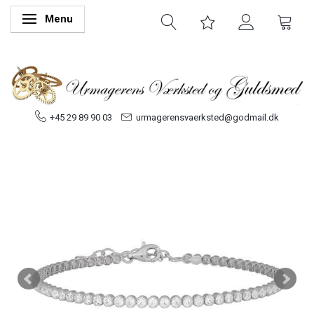
Menu
Skifte navigation
+45 29 89 90 03
urmagerensvaerksted@godmail.dk