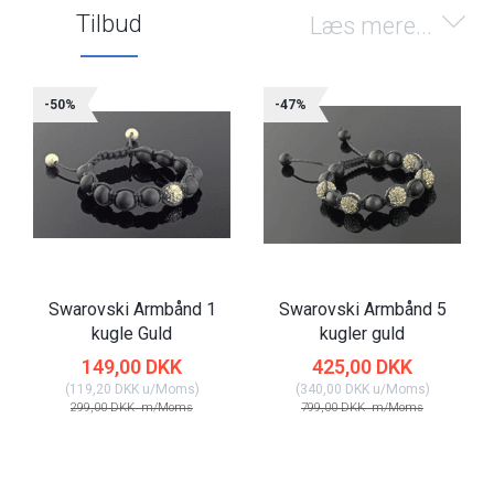
Tilbud
Læs mere...
-50%
-47%
Swarovski Armbånd 1
Swarovski Armbånd 5
kugle Guld
kugler guld
149,00 DKK
425,00 DKK
(
119,20 DKK
u/Moms
)
(
340,00 DKK
u/Moms
)
299,00 DKK
m/Moms
799,00 DKK
m/Moms