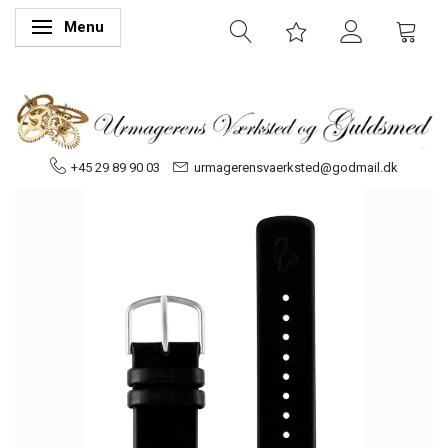
Menu
Skifte navigation
+45 29 89 90 03
urmagerensvaerksted@godmail.dk