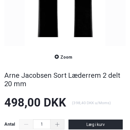
Zoom
Arne Jacobsen Sort Læderrem 2 delt
20 mm
498,00 DKK
(
398,40 DKK
u/Moms
)
Antal
Læg i kurv