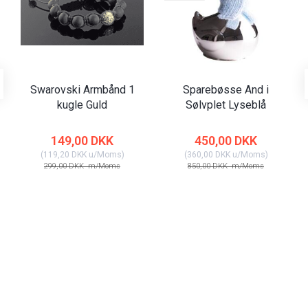
Swarovski Armbånd 1
Sparebøsse And i
kugle Guld
Sølvplet Lyseblå
149,00 DKK
450,00 DKK
(
119,20 DKK
u/Moms
)
(
360,00 DKK
u/Moms
)
299,00 DKK
m/Moms
850,00 DKK
m/Moms