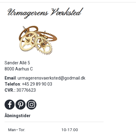
Sønder Allé 5
8000 Aarhus C
Email
:
urmagerensvaerksted@godmail.dk
Telefon
: +45 29 89 90 03
CVR.:
30776623
Åbningstider
Man–Tor:
10-17.00