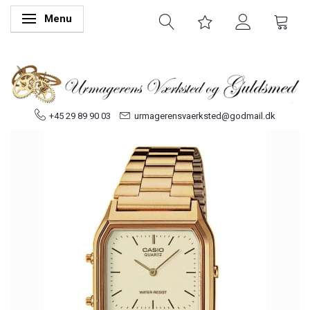
Menu
Skifte navigation
+45 29 89 90 03
urmagerensvaerksted@godmail.dk