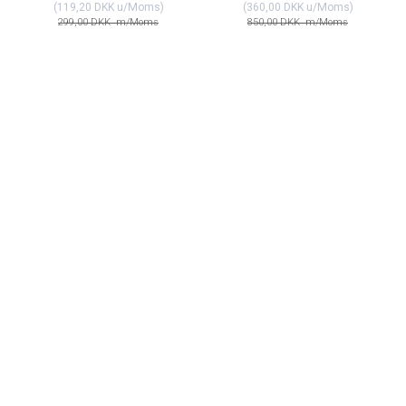
(
119,20 DKK
u/Moms
)
(
360,00 DKK
u/Moms
)
299,00 DKK
m/Moms
850,00 DKK
m/Moms