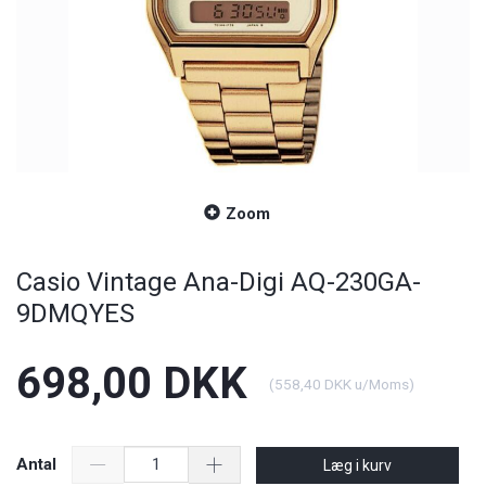
Zoom
Casio Vintage Ana-Digi AQ-230GA-
9DMQYES
698,00 DKK
(
558,40 DKK
u/Moms
)
Antal
Læg i kurv