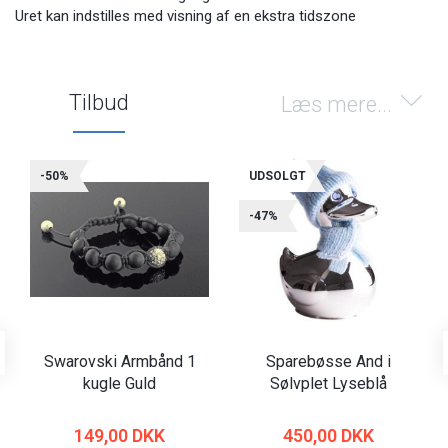
Uret kan indstilles med visning af en ekstra tidszone
Tilbud
Læs mere...
-50%
UDSOLGT
-47%
Swarovski Armbånd 1
Sparebøsse And i
kugle Guld
Sølvplet Lyseblå
149,00 DKK
450,00 DKK