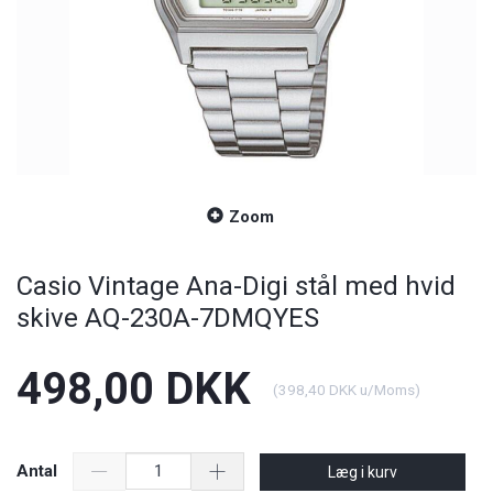
Zoom
Casio Vintage Ana-Digi stål med hvid
skive AQ-230A-7DMQYES
498,00 DKK
(
398,40 DKK
u/Moms
)
Antal
Læg i kurv