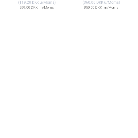
(
119,20 DKK
u/Moms
)
(
360,00 DKK
u/Moms
)
299,00 DKK
m/Moms
850,00 DKK
m/Moms