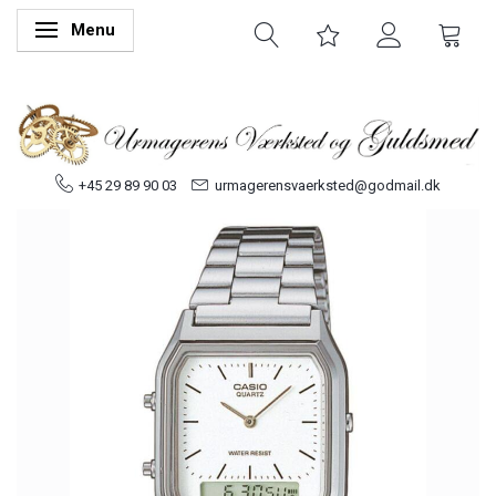
Menu
Skifte navigation
+45 29 89 90 03
urmagerensvaerksted@godmail.dk