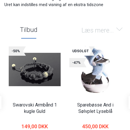
Uret kan indstilles med visning af en ekstra tidszone
Tilbud
Læs mere...
-50%
UDSOLGT
-47%
Swarovski Armbånd 1
Sparebøsse And i
kugle Guld
Sølvplet Lyseblå
149,00 DKK
450,00 DKK