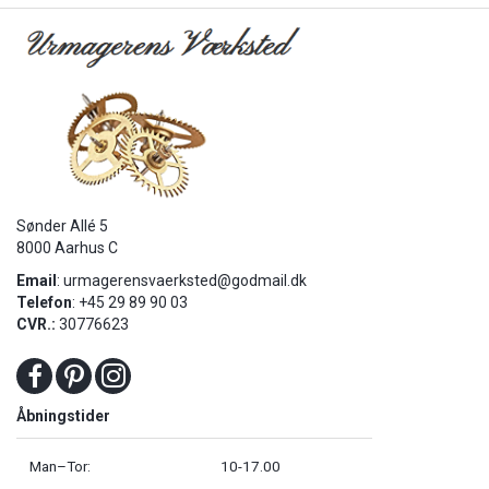
Sønder Allé 5
8000 Aarhus C
Email
:
urmagerensvaerksted@godmail.dk
Telefon
: +45 29 89 90 03
CVR.:
30776623
Åbningstider
Man–Tor:
10-17.00