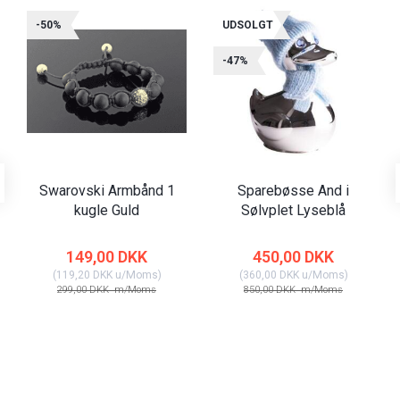
-50%
UDSOLGT
-47%
Swarovski Armbånd 1
Sparebøsse And i
kugle Guld
Sølvplet Lyseblå
149,00 DKK
450,00 DKK
(
119,20 DKK
u/Moms
)
(
360,00 DKK
u/Moms
)
299,00 DKK
m/Moms
850,00 DKK
m/Moms