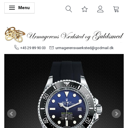
Menu
Skifte navigation
+45 29 89 90 03
urmagerensvaerksted@godmail.dk