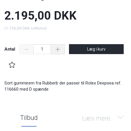
2.195,00 DKK
(
1.756,00 DKK
u/Moms
)
Antal
Læg i kurv
Sort gummirem fra Rubberb der passer til Rolex Deepsea ref.
116660 med D spænde
Tilbud
Læs mere...