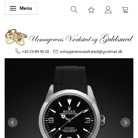
Menu
Skifte navigation
+45 29 89 90 03
urmagerensvaerksted@godmail.dk