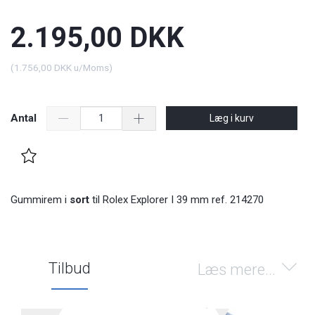
2.195,00 DKK
(
1.756,00 DKK
u/Moms
)
Antal
Læg i kurv
Gummirem i
sort
til Rolex Explorer I 39 mm ref. 214270
Tilbud
Læs mere...