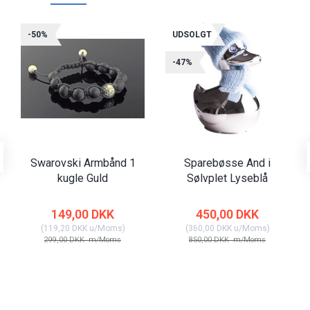
-50%
UDSOLGT
-47%
Swarovski Armbånd 1
Sparebøsse And i
kugle Guld
Sølvplet Lyseblå
149,00 DKK
450,00 DKK
(
119,20 DKK
u/Moms
)
(
360,00 DKK
u/Moms
)
299,00 DKK
m/Moms
850,00 DKK
m/Moms