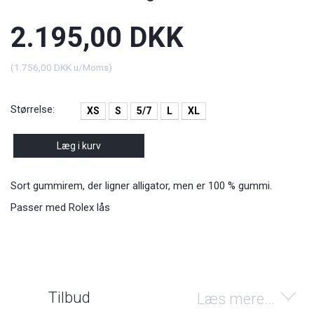
2.195,00 DKK
(
1.756,00 DKK
u/Moms
)
Størrelse:
XS
S
5/7
L
XL
Læg i kurv
Sort gummirem, der ligner alligator, men er 100 % gummi.
Passer med Rolex lås
Tilbud
Læs mere...