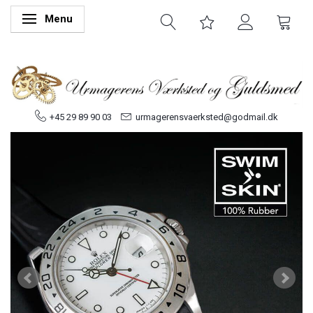
Menu
Skifte navigation
+45 29 89 90 03
urmagerensvaerksted@godmail.dk