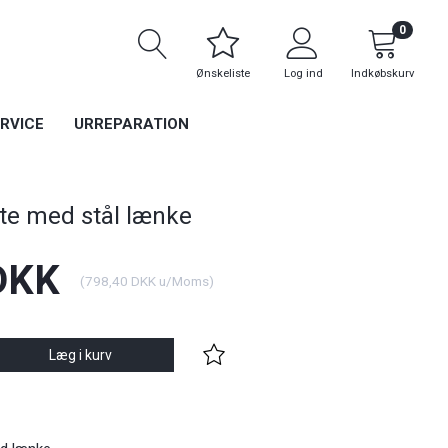
0
Ønskeliste
Log ind
Indkøbskurv
RVICE
URREPARATION
te med stål lænke
DKK
(
798,40 DKK
u/Moms
)
Læg i kurv