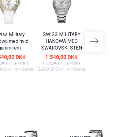
iss Military
SWISS MILITARY
SWISS MILITARY
owa med hvid
HANOWA MED
HANOWA MED DAG
gummirem
SWAROVSKI STEN
DATO
540,00 DKK
1.540,00 DKK
2.170,00 DKK
,00 DKK
u/Moms
)
(
1.232,00 DKK
u/Moms
)
(
1.736,00 DKK
u/Moms
)
00 DKK
m/Moms
2.200,00 DKK
m/Moms
3.100,00 DKK
m/Mom