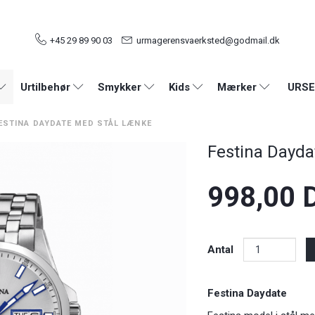
+45 29 89 90 03
urmagerensvaerksted@godmail.dk
URSE
Urtilbehør
Smykker
Kids
Mærker
ESTINA DAYDATE MED STÅL LÆNKE
Festina Dayda
998,00 
Antal
Festina Daydate