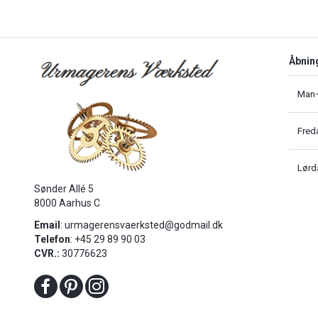
Åbnin
Man–
Fred
Lørd
Sønder Allé 5
8000 Aarhus C
Email
:
urmagerensvaerksted@godmail.dk
Telefon
: +45 29 89 90 03
CVR.:
30776623