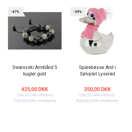
-47%
-59%
Swarovski Armbånd 5
Sparebøsse And i
kugler guld
Sølvplet Lyserød
425,00 DKK
350,00 DKK
(
340,00 DKK
u/Moms
)
(
280,00 DKK
u/Moms
)
799,00 DKK
m/Moms
850,00 DKK
m/Moms