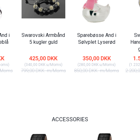
nd i
Swarovski Armbånd
Sparebøsse And i
Sw
eblå
5 kugler guld
Sølvplet Lyserød
Han
KK
425,00 DKK
350,00 DKK
1.
Moms
)
(
340,00 DKK
u/Moms
)
(
280,00 DKK
u/Moms
)
(
1.232
Moms
799,00 DKK
m/Moms
850,00 DKK
m/Moms
2.200,
ACCESSORIES