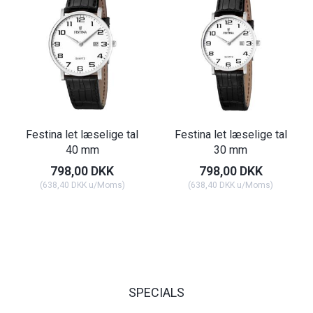
Festina let læselige tal
Festina let læselige tal
40 mm
30 mm
798,00 DKK
798,00 DKK
(
638,40 DKK
u/Moms
)
(
638,40 DKK
u/Moms
)
SPECIALS