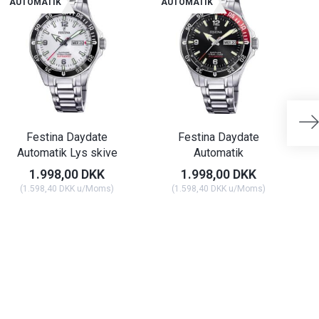
AUTOMATIK
AUTOMATIK
Festina Daydate
Festina Daydate
F
Automatik Lys skive
Automatik
1.998,00 DKK
1.998,00 DKK
(
1.598,40 DKK
u/Moms
)
(
1.598,40 DKK
u/Moms
)