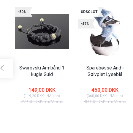
-50%
UDSOLGT
-47%
Swarovski Armbånd 1
Sparebøsse And i
kugle Guld
Sølvplet Lyseblå
149,00 DKK
450,00 DKK
(
119,20 DKK
u/Moms
)
(
360,00 DKK
u/Moms
)
299,00 DKK
m/Moms
850,00 DKK
m/Moms