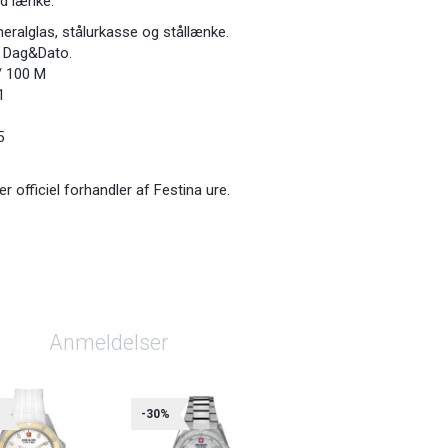
ed lænke.
eralglas, stålurkasse og stållænke.
 Dag&Dato.
/ 100 M
1
5
officiel forhandler af Festina ure.
Anmeldelser
%
-30%
-30%