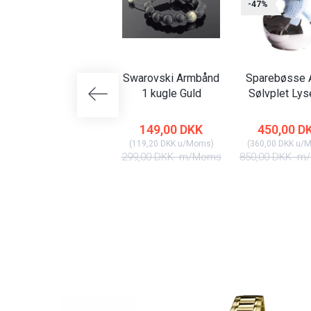
-47%
Swarovski Armbånd
Sparebøsse A
1 kugle Guld
Sølvplet Lys
149,00 DKK
450,00 D
(
119,20 DKK
u/Moms
)
(
360,00 DKK
u/
299,00 DKK
m/Moms
850,00 DKK
m/