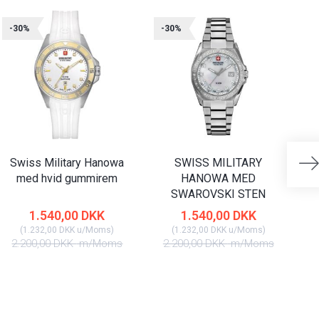
-30%
-30%
-
Swiss Military Hanowa
SWISS MILITARY
med hvid gummirem
HANOWA MED
SWAROVSKI STEN
1.540,00 DKK
1.540,00 DKK
(
1.232,00 DKK
u/Moms
)
(
1.232,00 DKK
u/Moms
)
2.200,00 DKK
m/Moms
2.200,00 DKK
m/Moms