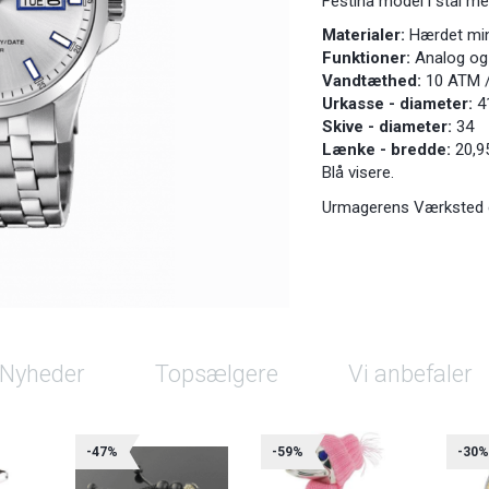
Festina model i stål m
Materialer:
Hærdet min
Funktioner:
Analog og
Vandtæthed:
10 ATM 
Urkasse - diameter:
4
Skive - diameter:
34
Lænke - bredde:
20,9
Blå visere.
Urmagerens Værksted er 
Nyheder
Topsælgere
Vi anbefaler
-47%
-59%
-30