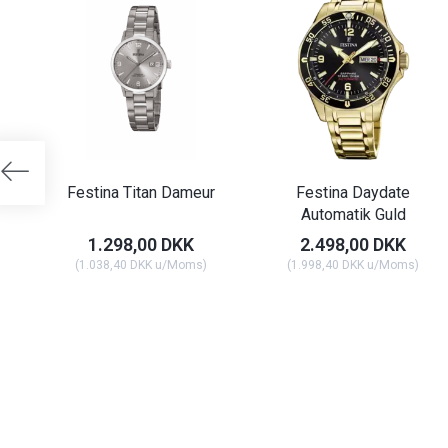
Festina Titan Dameur
Festina Daydate
Automatik Guld
1.298,00 DKK
2.498,00 DKK
(
1.038,40 DKK
u/Moms
)
(
1.998,40 DKK
u/Moms
)